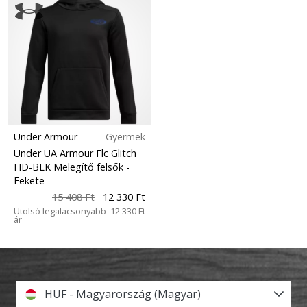
Under Armour
Gyermek
Under UA Armour Flc Glitch
HD-BLK Melegítő felsők
-
Fekete
15 408 Ft
12 330 Ft
Utolsó legalacsonyabb
12 330 Ft
ár
HUF - Magyarország (Magyar)