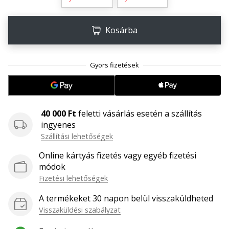
megéri…
Kosárba
2024.11.25.
•
3 perces olvasási idő
Légy
a
kézilabda
40 000 Ft
feletti vásárlás esetén a szállítás
márkánk
ingyenes
nagykövete
Szállítási lehetőségek
Te
is
Online kártyás fizetés vagy egyéb fizetési
kézilabda-
módok
őrült
Fizetési lehetőségek
vagy,
A termékeket 30 napon belül visszaküldheted
mint
mi?
Visszaküldési szabályzat
Csatlakozz