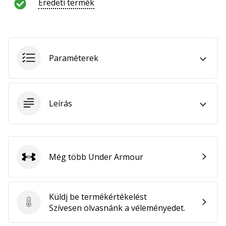
Eredeti termék
hozzánk
márkanagykövetként.
Minden cikk
Paraméterek
megjelenítése
Leírás
Még több Under Armour
Under Armour
Küldj be termékértékelést
Küldj be termékértékelést
Szívesen olvasnánk a véleményedet.