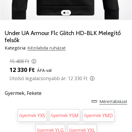
5
Ismerd
meg
az
új
Under UA Armour Flc Glitch HD-BLK Melegítő
PUMA
felsők
Accelerate
Kategória:
Kézilabda ruházat
NITRO
SQD
15 408 Ft
5
12 330 Ft
kézilabda
ÁFA-val
cipőket!
Utolsó legalacsonyabb ár:
12 330 Ft
Fedezd
fel
Gyermek,
Fekete
a
Mérettáblázat
technikai
újdonságokat
YXS
YSM
YMD
és
Gyermek
Gyermek
Gyermek
nézd
meg,
YLG
YXL
Gyermek
Gyermek