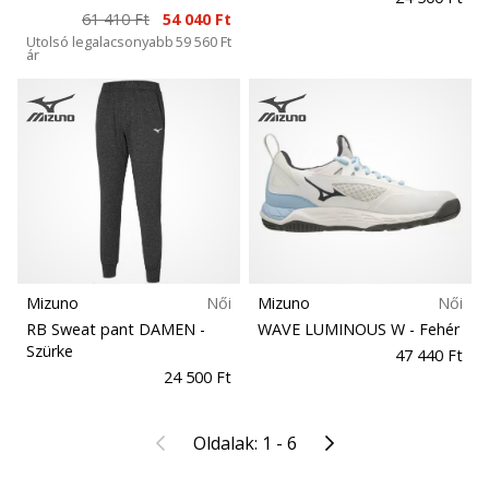
61 410 Ft
54 040 Ft
Utolsó legalacsonyabb
59 560 Ft
ár
Mizuno
Női
Mizuno
Női
RB Sweat pant DAMEN
-
WAVE LUMINOUS W
- Fehér
Szürke
47 440 Ft
24 500 Ft
Előző
Következő
Oldalak: 1 - 6