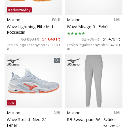
Kedvezmény
Mizuno
Férfi
Mizuno
Női
Wave Lightning Elite Mid
-
Wave Mirage 5
- Fehér
Rózsaszín
68 850 Ft
51 640 Ft
62 770 Ft
51 470 Ft
Utolsó legalacsonyabb
52 900 Ft
Utolsó legalacsonyabb
51 470 Ft
ár
ár
Új
-9%
Mizuno
Női
Mizuno
Női
Wave Stealth Neo 2.1
-
RB Sweat pant W
- Szürke
Fehér
24 500 Ft