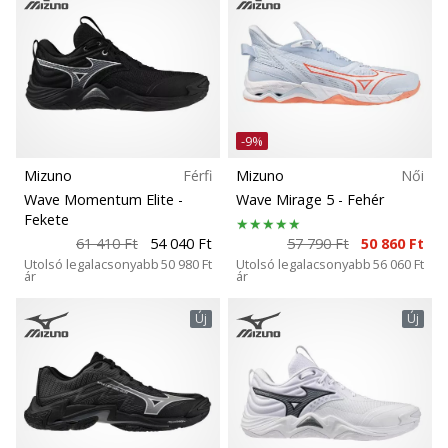
hozzánk
márkanagykövetként.
cipő típusok
Tömeg
Minden cikk
megjelenítése
-9%
Mizuno
Férfi
Mizuno
Női
Wave Momentum Elite
-
Wave Mirage 5
- Fehér
Fekete
61 410 Ft
54 040 Ft
57 790 Ft
50 860 Ft
Utolsó legalacsonyabb
50 980 Ft
Utolsó legalacsonyabb
56 060 Ft
ár
ár
Új
Új