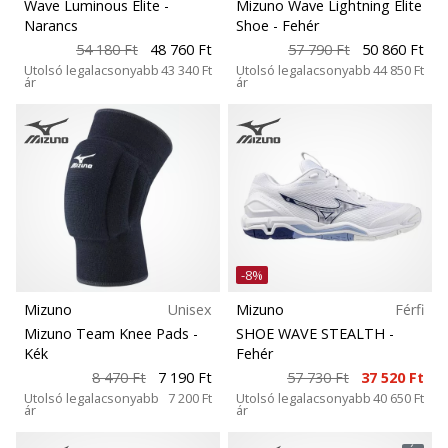
Wave Luminous Elite
-
Mizuno Wave Lightning Elite
Narancs
Shoe
- Fehér
54 180 Ft
48 760 Ft
57 790 Ft
50 860 Ft
Utolsó legalacsonyabb
43 340 Ft
Utolsó legalacsonyabb
44 850 Ft
ár
ár
-8%
Mizuno
Unisex
Mizuno
Férfi
Mizuno Team Knee Pads
-
SHOE WAVE STEALTH
-
Kék
Fehér
8 470 Ft
7 190 Ft
57 730 Ft
37 520 Ft
Utolsó legalacsonyabb
7 200 Ft
Utolsó legalacsonyabb
40 650 Ft
ár
ár