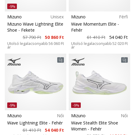
-9%
Mizuno
Unisex
Mizuno
Férfi
Mizuno Wave Lightning Elite
Wave Momentum Elite
-
Shoe
- Fekete
Fehér
57 790 Ft
50 860 Ft
61 410 Ft
54 040 Ft
Utolsó legalacsonyabb
56 060 Ft
Utolsó legalacsonyabb
52 020 Ft
ár
ár
Új
Új
-9%
-9%
Mizuno
Női
Mizuno
Női
Wave Lightning Elite
- Fehér
Wave Stealth Elite Shoe
Women
- Fehér
61 410 Ft
54 040 Ft