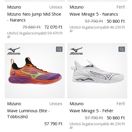
Mizuno
Unisex
Mizuno
Férfi
Mizuno Neo Jump Mid Shoe
Wave Mirage 5
- Narancs
- Narancs
57 790 Ft
50 860 Ft
75 860 Ft
72 070 Ft
Utolsó legalacsonyabb
46 230 Ft
ár
Utolsó legalacsonyabb
59 470 Ft
ár
Új
Új
Mizuno
Unisex
Mizuno
Férfi
Wave Luminous Elite
-
Wave Mirage 5
- Fehér
Többszínű
57 790 Ft
50 860 Ft
57 790 Ft
Utolsó legalacsonyabb
46 230 Ft
ár