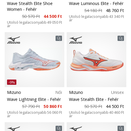
megéri…
Wave Stealth Elite Shoe
Wave Luminous Elite
- Fehér
Modell
Women
- Fehér
54 180 Ft
48 760 Ft
50 570 Ft
44 500 Ft
Utolsó legalacsonyabb
43 340 Ft
ár
2024.11.25.
Játéktér
Utolsó legalacsonyabb
49 050 Ft
ár
•
3 perces olvasási idő
Új
Új
Cipő szélesség
Légy
a
Sport
kézilabda
márkánk
nagykövete
Fenntartható
Te
-9%
is
Tulajdonságok
Mizuno
Női
Mizuno
Unisex
kézilabda-
Wave Lightning Elite
- Fehér
Wave Stealth Elite
- Fehér
őrült
57 790 Ft
50 860 Ft
50 570 Ft
44 500 Ft
vagy,
Talaj
Utolsó legalacsonyabb
56 060 Ft
Utolsó legalacsonyabb
40 460 Ft
mint
ár
ár
mi?
Futástípus
Csatlakozz
Új
Új