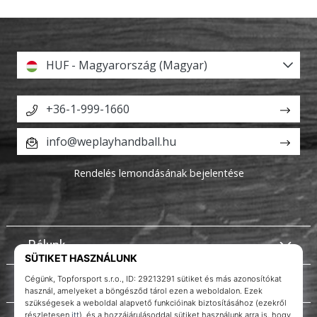
HUF - Magyarország (Magyar)
+36-1-999-1660
info@weplayhandball.hu
Rendelés lemondásának bejelentése
Rólunk
Ügyfélszolgálat