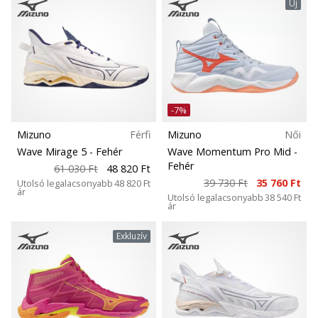
Új
-7%
Mizuno
Férfi
Mizuno
Női
Wave Mirage 5
- Fehér
Wave Momentum Pro Mid
-
Fehér
61 030 Ft
48 820 Ft
39 730 Ft
35 760 Ft
Utolsó legalacsonyabb
48 820 Ft
ár
Utolsó legalacsonyabb
38 540 Ft
ár
Exkluzív