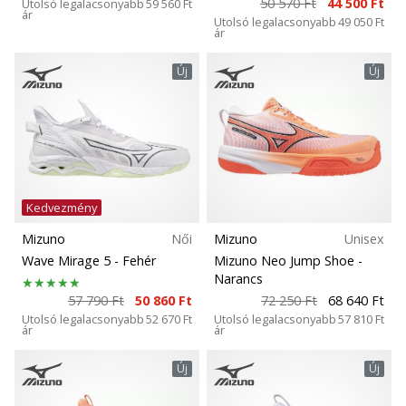
50 570 Ft
44 500 Ft
Utolsó legalacsonyabb
59 560 Ft
ár
Utolsó legalacsonyabb
49 050 Ft
ár
Új
Új
Kedvezmény
Mizuno
Női
Mizuno
Unisex
Wave Mirage 5
- Fehér
Mizuno Neo Jump Shoe
-
Narancs
57 790 Ft
50 860 Ft
72 250 Ft
68 640 Ft
Utolsó legalacsonyabb
52 670 Ft
Utolsó legalacsonyabb
57 810 Ft
ár
ár
Új
Új