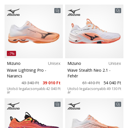
Új
Új
-7%
Mizuno
Unisex
Mizuno
Unisex
Wave Lightning Pro
-
Wave Stealth Neo 2.1
-
Narancs
Fehér
43 340 Ft
39 010 Ft
61 410 Ft
54 040 Ft
Utolsó legalacsonyabb
42 040 Ft
Utolsó legalacsonyabb
49 130 Ft
ár
ár
Új
Új