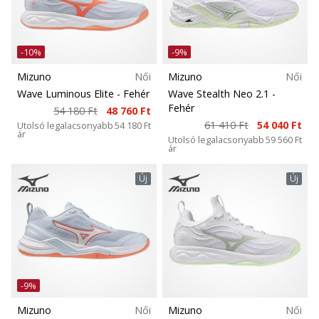
Méret
5
Ismerd
Teamsales
meg
-10%
-9%
az
új
Mizuno
Női
Mizuno
Női
Carbon
PUMA
Wave Luminous Elite
- Fehér
Wave Stealth Neo 2.1
-
Accelerate
Fehér
54 180 Ft
48 760 Ft
NITRO
61 410 Ft
54 040 Ft
Kollekció
Utolsó legalacsonyabb
54 180 Ft
ár
SQD
Utolsó legalacsonyabb
59 560 Ft
ár
5
Kényelem és párnázás
kézilabda
Új
Új
cipőket!
Fedezd
Esés (mm)
fel
a
technikai
Szabás
újdonságokat
és
-9%
Funkció
nézd
meg,
Mizuno
Női
Mizuno
Női