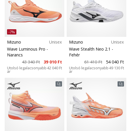
-7%
Mizuno
Unisex
Mizuno
Unisex
Wave Luminous Pro
-
Wave Stealth Neo 2.1
-
Narancs
Fehér
43 340 Ft
39 010 Ft
61 410 Ft
54 040 Ft
Utolsó legalacsonyabb
42 040 Ft
Utolsó legalacsonyabb
49 130 Ft
ár
ár
Új
Új