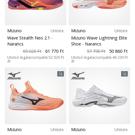
Mizuno
Unisex
Mizuno
Unisex
Wave Stealth Neo 2.1
-
Mizuno Wave Lightning Elite
Narancs
Shoe
- Narancs
65 020 Ft
61 770 Ft
57 790 Ft
50 860 Ft
Utolsó legalacsonyabb
52 020 Ft
Utolsó legalacsonyabb
46 230 Ft
ár
ár
Új
Új
Mizuno
Unisex
Mizuno
Unisex