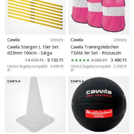
Cawila
Unisex
Cawila
Unisex
Cawila Stangen L 10er Set
Cawila Trainingsleibchen
d25mm 160cm
- Sárga
TEAM 3er Set
- Rózsaszín
14 070 Ft
9 150 Ft
4 360 Ft
3 490 Ft
Utolsó legalacsonyabb
6 690 Ft
Utolsó legalacsonyabb
3 390 Ft
ár
ár