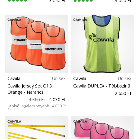
3 040 Ft
3 040 Ft
Cawila
Unisex
Cawila
Unisex
Cawila Jersey Set Of 3
Cawila DUPLEX
- Többszínű
Orange
- Narancs
2 650 Ft
4 360 Ft
4 030 Ft
Utolsó legalacsonyabb
4 030 Ft
ár