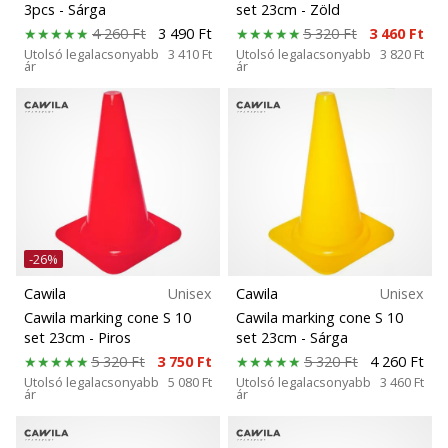
3pcs
- Sárga
set 23cm
- Zöld
4 260 Ft
3 490 Ft
5 320 Ft
3 460 Ft
Utolsó legalacsonyabb
3 410 Ft
Utolsó legalacsonyabb
3 820 Ft
ár
ár
-26%
Cawila
Unisex
Cawila
Unisex
Cawila marking cone S 10
Cawila marking cone S 10
set 23cm
- Piros
set 23cm
- Sárga
5 320 Ft
3 750 Ft
5 320 Ft
4 260 Ft
Utolsó legalacsonyabb
5 080 Ft
Utolsó legalacsonyabb
3 460 Ft
ár
ár