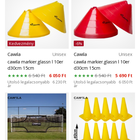
Kedvezmény
-6%
Cawila
Unisex
Cawila
Unisex
cawila markier.glassn l 10er
cawila markier.glassn l 10er
d30cm 15cm
d30cm 15cm
6 540 Ft
6 050 Ft
6 540 Ft
5 690 Ft
Utolsó legalacsonyabb
6 230 Ft
Utolsó legalacsonyabb
6 050 Ft
ár
ár