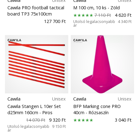
Cawila
Unisex
Cawila
Unisex
Cawila PRO football tactical
M 100 cm, 10 ks
- Zöld
board TP3 75x100cm
7 110 Ft
4 620 Ft
127 700 Ft
Utolsó legalacsonyabb
4 340 Ft
ár
Cawila
Unisex
Cawila
Unisex
Cawila Stangen L 10er Set
BFP Marking cone PRO
d25mm 160cm
- Piros
40cm
- Rózsaszín
14 070 Ft
9 320 Ft
3 040 Ft
Utolsó legalacsonyabb
9 150 Ft
ár