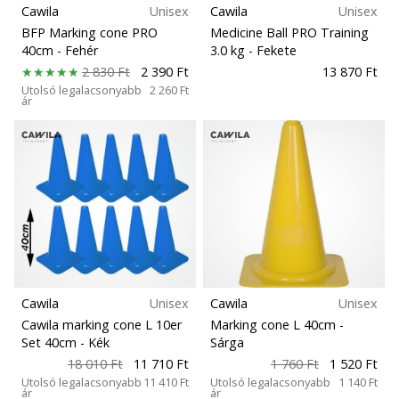
Cawila
Unisex
Cawila
Unisex
BFP Marking cone PRO
Medicine Ball PRO Training
40cm
- Fehér
3.0 kg
- Fekete
2 830 Ft
2 390 Ft
13 870 Ft
Utolsó legalacsonyabb
2 260 Ft
ár
Cawila
Unisex
Cawila
Unisex
Cawila marking cone L 10er
Marking cone L 40cm
-
Set 40cm
- Kék
Sárga
18 010 Ft
11 710 Ft
1 760 Ft
1 520 Ft
Utolsó legalacsonyabb
11 410 Ft
Utolsó legalacsonyabb
1 140 Ft
ár
ár