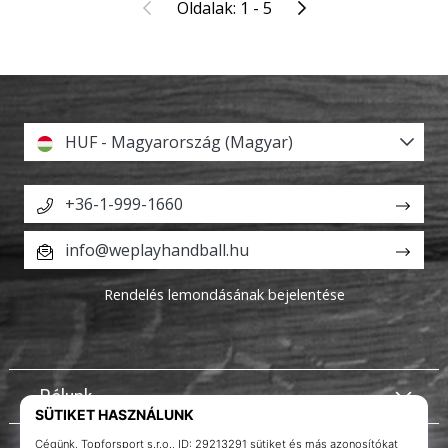
Előző
Következő
Oldalak: 1 - 5
HUF - Magyarország (Magyar)
+36-1-999-1660
info@weplayhandball.hu
Rendelés lemondásának bejelentése
Rólunk