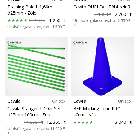
megéri…
Tömeg
Training Pole L 1,60m
Cawila DUPLEX
- Többszínű
d25mm
- Zöld
3 190 Ft
2 760 Ft
1 410 Ft
1 250 Ft
Utolsó legalacsonyabb
2 550 Ft
2024.11.25.
ár
Utolsó legalacsonyabb
1 500 Ft
•
ár
3 perces olvasási idő
Légy
a
kézilabda
márkánk
nagykövete
Te
is
kézilabda-
Cawila
Unisex
Cawila
Unisex
őrült
Cawila Stangen L 10er Set
BFP Marking cone PRO
vagy,
d25mm 160cm
- Zöld
40cm
- Kék
mint
14 070 Ft
12 350 Ft
3 040 Ft
mi?
Utolsó legalacsonyabb
11 650 Ft
ár
Csatlakozz