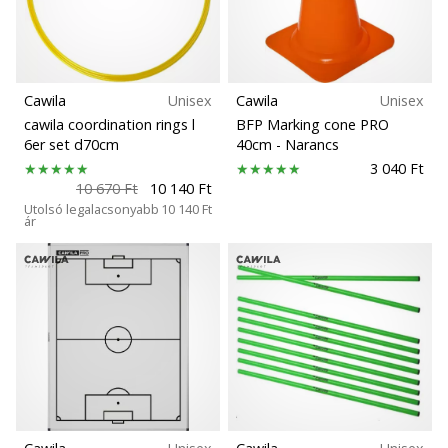
Cawila
Unisex
Cawila
Unisex
cawila coordination rings l
BFP Marking cone PRO
6er set d70cm
40cm
- Narancs
3 040 Ft
10 670 Ft
10 140 Ft
Utolsó legalacsonyabb
10 140 Ft
ár