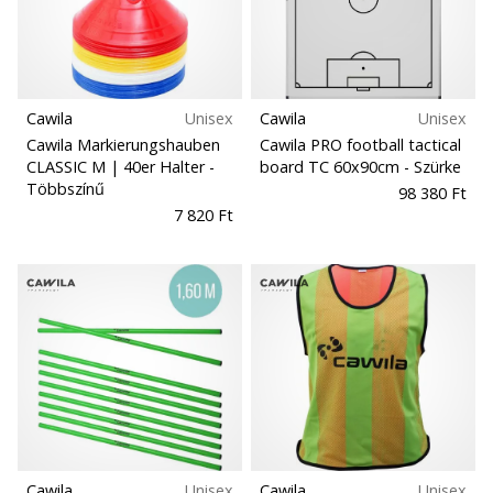
Teamsales
5
Ismerd
Kollekció
meg
az
új
Cawila
Unisex
Cawila
Unisex
Versenyszámok
PUMA
Cawila Markierungshauben
Cawila PRO football tactical
Accelerate
CLASSIC M | 40er Halter
-
board TC 60x90cm
- Szürke
NITRO
Többszínű
98 380 Ft
Szabás
SQD
7 820 Ft
5
Funkció
kézilabda
cipőket!
Fedezd
Játéktér
fel
a
technikai
Sport
újdonságokat
és
Fenntartható
nézd
meg,
Cawila
Unisex
Cawila
Unisex