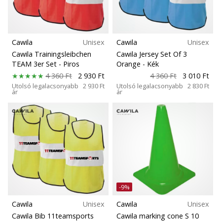
Cawila
Unisex
Cawila
Unisex
Cawila Trainingsleibchen
Cawila Jersey Set Of 3
TEAM 3er Set
- Piros
Orange
- Kék
4 360 Ft
2 930 Ft
4 360 Ft
3 010 Ft
Utolsó legalacsonyabb
2 930 Ft
Utolsó legalacsonyabb
2 830 Ft
ár
ár
-9%
Cawila
Unisex
Cawila
Unisex
Cawila Bib 11teamsports
Cawila marking cone S 10