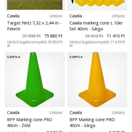
Cawila
Unisex
Cawila
Unisex
Target Netz 7,32 x 2,44 m
-
Cawila marking cone L 10er
Fekete
Set 40cm
- Sárga
91 090 Ft
75 880 Ft
18 010 Ft
11 410 Ft
Utolsó legalacsonyabb
70 950 Ft
Utolsó legalacsonyabb
11 410 Ft
ár
ár
Cawila
Unisex
Cawila
Unisex
BFP Marking cone PRO
BFP Marking cone PRO
40cm
- Zöld
40cm
- Sárga