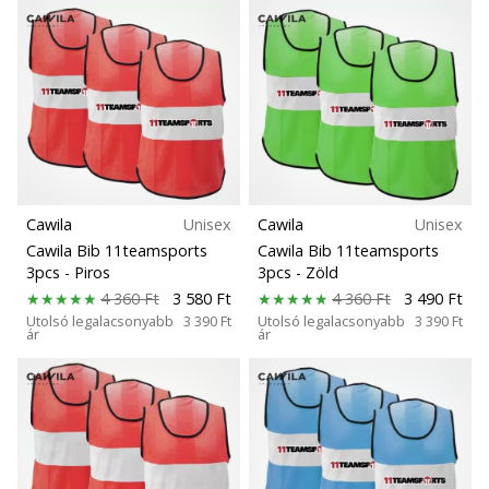
hozzánk
márkanagykövetként.
Minden cikk
megjelenítése
Cawila
Unisex
Cawila
Unisex
Cawila Bib 11teamsports
Cawila Bib 11teamsports
3pcs
- Piros
3pcs
- Zöld
4 360 Ft
3 580 Ft
4 360 Ft
3 490 Ft
Utolsó legalacsonyabb
3 390 Ft
Utolsó legalacsonyabb
3 390 Ft
ár
ár