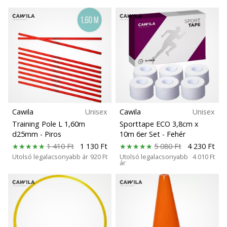
Cawila
Unisex
Cawila
Unisex
Training Pole L 1,60m
Sporttape ECO 3,8cm x
d25mm
- Piros
10m 6er Set
- Fehér
1 410 Ft
1 130 Ft
5 080 Ft
4 230 Ft
Utolsó legalacsonyabb ár
920 Ft
Utolsó legalacsonyabb
4 010 Ft
ár