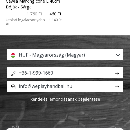
Cawila Marking cone L 40cm
Bóják
- Sárga
1 760 Ft
1 460 Ft
Utolsó legalacsonyabb
1 140 Ft
ár
HUF - Magyarország (Magyar)
+36-1-999-1660
info@weplayhandball.hu
Rendelés lemondásának bejelentése
Rólunk