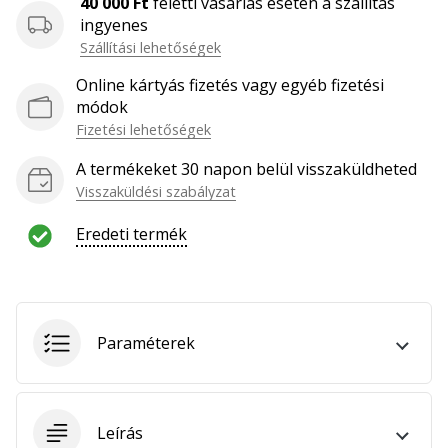
40 000 Ft
feletti vásárlás esetén a szállítás
hozzánk
ingyenes
márkanagykövetként.
Szállítási lehetőségek
Online kártyás fizetés vagy egyéb fizetési
módok
Minden cikk
Fizetési lehetőségek
megjelenítése
A termékeket 30 napon belül visszaküldheted
Visszaküldési szabályzat
Eredeti termék
Paraméterek
Leírás