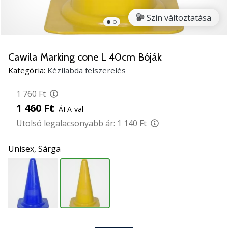
5
Szín változtatása
Ismerd
meg
az
új
Cawila Marking cone L 40cm Bóják
PUMA
Kategória:
Kézilabda felszerelés
Accelerate
NITRO
1 760 Ft
SQD
1 460 Ft
ÁFA-val
5
kézilabda
Utolsó legalacsonyabb ár:
1 140 Ft
cipőket!
Fedezd
Unisex,
Sárga
fel
a
technikai
újdonságokat
és
nézd
meg,