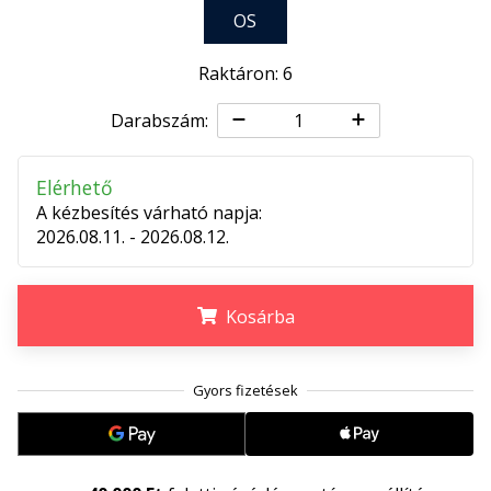
megéri…
OS
Raktáron: 6
2024.11.25.
•
Darabszám:
3 perces olvasási idő
Légy
Elérhető
a
A kézbesítés várható napja:
kézilabda
2026.08.11. - 2026.08.12.
márkánk
nagykövete
Te
Kosárba
is
kézilabda-
.
.
.
őrült
vagy,
mint
mi?
Csatlakozz