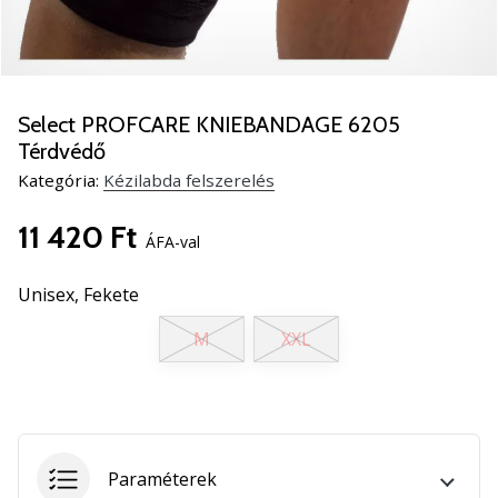
5
Ismerd
meg
az
új
Select PROFCARE KNIEBANDAGE 6205
PUMA
Térdvédő
Accelerate
Kategória:
Kézilabda felszerelés
NITRO
SQD
11 420 Ft
5
ÁFA-val
kézilabda
cipőket!
Unisex,
Fekete
Fedezd
fel
M
XXL
a
technikai
újdonságokat
és
nézd
Paraméterek
meg,