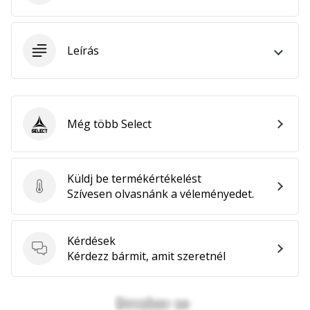
megéri…
Leírás
2024.11.25.
•
3 perces olvasási idő
Légy
a
Még több Select
Select
kézilabda
márkánk
nagykövete
Küldj be termékértékelést
Küldj be termékértékelést
Te
Szívesen olvasnánk a véleményedet.
is
kézilabda-
őrült
Kérdések
vagy,
Kérdések
Kérdezz bármit, amit szeretnél
mint
mi?
Csatlakozz