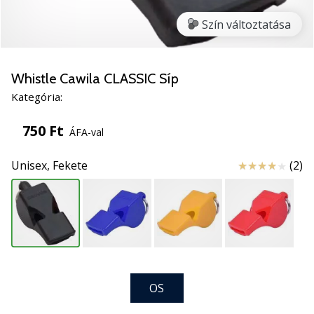
5
Szín változtatása
Ismerd
meg
az
új
Whistle Cawila CLASSIC Síp
PUMA
Kategória:
Accelerate
NITRO
750 Ft
ÁFA-val
SQD
5
Értékelés
Unisex,
Fekete
(2)
kézilabda
cipőket!
Fedezd
fel
a
technikai
újdonságokat
és
OS
nézd
meg,