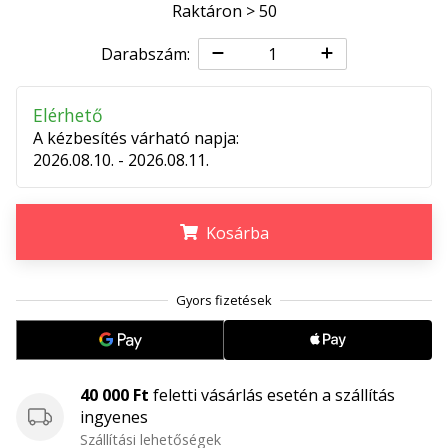
megéri…
Raktáron > 50
Darabszám:
2024.11.25.
•
Elérhető
3 perces olvasási idő
A kézbesítés várható napja:
Légy
2026.08.10. - 2026.08.11.
a
kézilabda
márkánk
Kosárba
nagykövete
Te
.
.
.
is
kézilabda-
őrült
vagy,
mint
40 000 Ft
feletti vásárlás esetén a szállítás
mi?
ingyenes
Csatlakozz
Szállítási lehetőségek