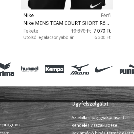
Nike
Férfi
Nike MENS TEAM COURT SHORT Rövidnadrág
Fekete
10 870 Ft
7 070 Ft
Utolsó legalacsonyabb ár
6 300 Ft
S L XXL
Ügyfélszolgálat
Az elállási jog gyakorlása itt
r program
Rendelés visszaküldése
ogram
Reklamáció hibás termék eseté