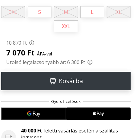
3XL
S
M
L
XL
XXL
10 870 Ft
7 070 Ft
ÁFA-val
Utolsó legalacsonyabb ár:
6 300 Ft
Kosárba
40 000 Ft
feletti vásárlás esetén a szállítás
ingyenes