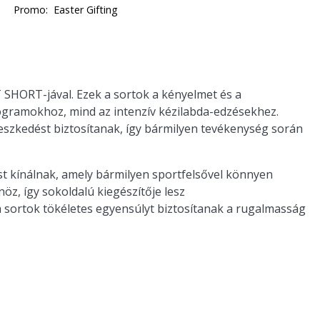
Promo:
Easter Gifting
 SHORT
-jával. Ezek a sortok a kényelmet és a
rogramokhoz, mind az intenzív kézilabda-edzésekhez.
leszkedést biztosítanak, így bármilyen tevékenység során
st kínálnak, amely bármilyen sportfelsővel könnyen
nöz, így sokoldalú kiegészítője lesz
a sortok tökéletes egyensúlyt biztosítanak a rugalmasság