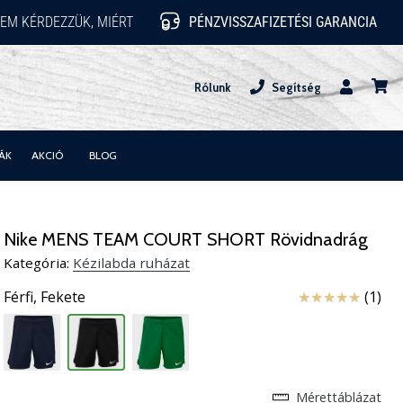
EM KÉRDEZZÜK, MIÉRT
PÉNZVISSZAFIZETÉSI GARANCIA
Rólunk
Segítség
Felhasznál
kosár
ÁK
AKCIÓ
BLOG
Nike MENS TEAM COURT SHORT Rövidnadrág
Kategória:
Kézilabda ruházat
Értékelés
Férfi,
Fekete
(1)
Mérettáblázat