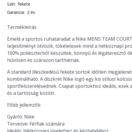
Szín:
fekete
Garancia:
2 év
Termékleírás
Emeld a sportos ruhatáradat a Nike
MENS TEAM COURT
teljesítményt ötvözik, tökéletesek mind a hétköznapi p
100% poliészterből készültek, könnyű és légáteresztő il
hűvösen és szárazon tarthatnak.
A standard illeszkedésű fekete sortok időtlen megjelené
kombinálható. A diszkrét Nike logó egy kis stílust kölcsö
sportfelszerelésednek. Csapat sportokhoz ideális, ezek 
és a tartósság között.
Főbb jellemzők:
Gyártó:
Nike
Tervezve:
Férfiak számára
Ideális:
Hétköznapi viselethez és kézilabdához