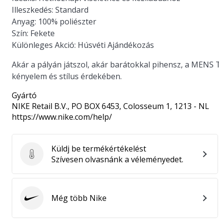
Illeszkedés:
Standard
Anyag:
100% poliészter
Szín:
Fekete
Különleges Akció:
Húsvéti Ajándékozás
Akár a pályán játszol, akár barátokkal pihensz, a MEN
kényelem és stílus érdekében.
Gyártó
NIKE Retail B.V.
, PO BOX 6453, Colosseum 1, 1213 - NL
https://www.nike.com/help/
Küldj be termékértékelést
Küldj be termékértékelést
Szívesen olvasnánk a véleményedet.
Még több Nike
Nike