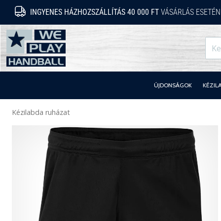
INGYENES HÁZHOZSZÁLLÍTÁS 40 000 FT
VÁSÁRLÁS ESETÉN
WePlayHandball.hu
ÚJDONSÁGOK
KÉZIL
Kézilabda ruházat