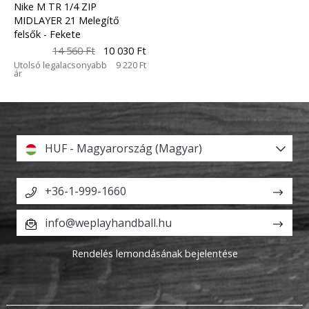
Nike M TR 1/4 ZIP
MIDLAYER 21 Melegítő
felsők
- Fekete
14 560 Ft
10 030 Ft
Utolsó legalacsonyabb
9 220 Ft
ár
HUF - Magyarország (Magyar)
+36-1-999-1660
info@weplayhandball.hu
Rendelés lemondásának bejelentése