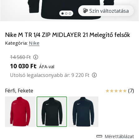
5
Szín változtatása
Ismerd
meg
az
új
Nike M TR 1/4 ZIP MIDLAYER 21 Melegítő felsők
PUMA
Kategória:
Nike
Accelerate
NITRO
14 560 Ft
SQD
10 030 Ft
ÁFA-val
5
kézilabda
Utolsó legalacsonyabb ár:
9 220 Ft
cipőket!
Fedezd
Értékelés
Férfi,
Fekete
(7)
fel
a
technikai
újdonságokat
és
nézd
meg,
Mérettáblázat