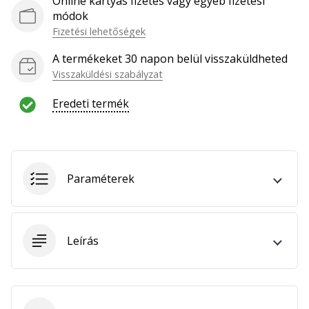
Online kártyás fizetés vagy egyéb fizetési
hozzánk
módok
márkanagykövetként.
Fizetési lehetőségek
A termékeket 30 napon belül visszaküldheted
Visszaküldési szabályzat
Minden cikk
megjelenítése
Eredeti termék
Paraméterek
Leírás