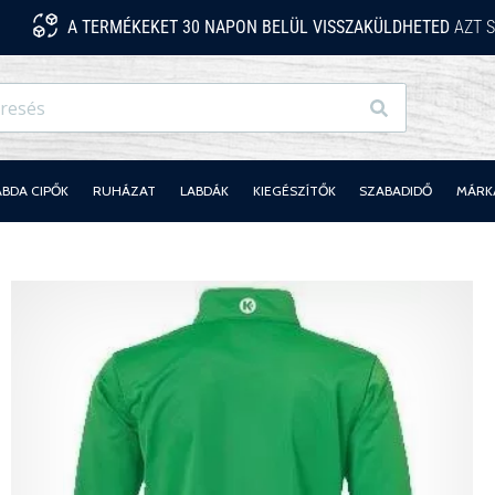
A TERMÉKEKET 30 NAPON BELÜL VISSZAKÜLDHETED
AZT S
Keresés
ABDA CIPŐK
RUHÁZAT
LABDÁK
KIEGÉSZÍTŐK
SZABADIDŐ
MÁRK