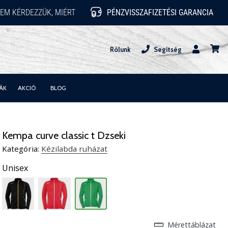
EM KÉRDEZZÜK, MIÉRT
PÉNZVISSZAFIZETÉSI GARANCIA
Rólunk
Segítség
Felhasznál
kosár
ÁK
AKCIÓ
BLOG
Kempa curve classic t Dzseki
Kategória:
Kézilabda ruházat
Unisex
Mérettáblázat