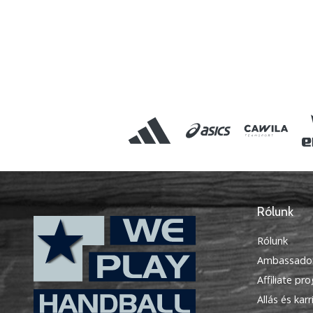
Rólunk
Rólunk
Ambassado
Affiliate pr
Állás és karr