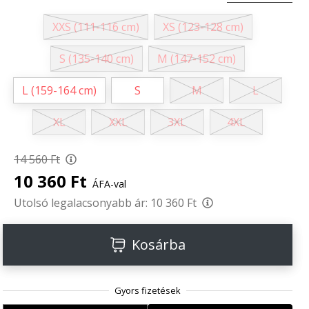
XXS (111-116 cm)
XS (123-128 cm)
S (135-140 cm)
M (147-152 cm)
L (159-164 cm)
S
M
L
XL
XXL
3XL
4XL
14 560 Ft
10 360 Ft
ÁFA-val
Utolsó legalacsonyabb ár:
10 360 Ft
Kosárba