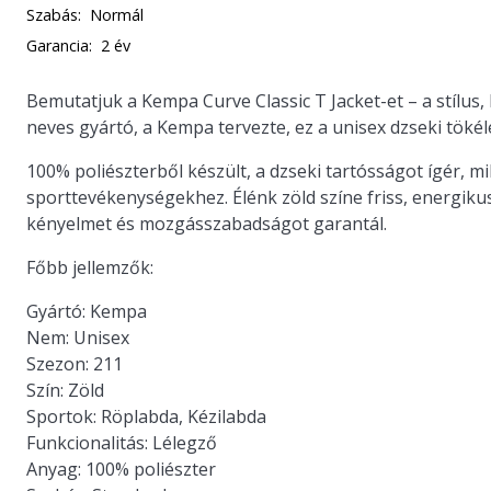
Szabás:
Normál
Garancia:
2 év
Bemutatjuk a
Kempa Curve Classic T Jacket
-et – a stílu
neves gyártó, a Kempa tervezte, ez a unisex dzseki tökél
100% poliészterből készült, a dzseki tartósságot ígér, mik
sporttevékenységekhez. Élénk zöld színe friss, energiku
kényelmet és mozgásszabadságot garantál.
Főbb jellemzők:
Gyártó:
Kempa
Nem:
Unisex
Szezon:
211
Szín:
Zöld
Sportok:
Röplabda, Kézilabda
Funkcionalitás:
Lélegző
Anyag:
100% poliészter