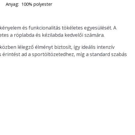
Anyag:
100% polyester
s, kényelem és funkcionalitás tökéletes egyesülését. A
etes a röplabda és kézilabda kedvelői számára.
özben lélegző élményt biztosít, így ideális intenzív
s érintést ad a sportöltözetedhez, míg a standard szabás