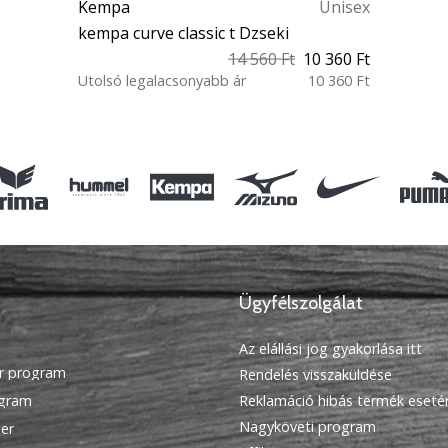
Kempa
Unisex
kempa curve classic t Dzseki
14 560 Ft
10 360 Ft
Utolsó legalacsonyabb ár
10 360 Ft
L (159-164 cm) S
Ügyfélszolgálat
Az elállási jog gyakorlása itt
r program
Rendelés visszaküldése
ogram
Reklamáció hibás termék eseté
Nagyköveti program
ier