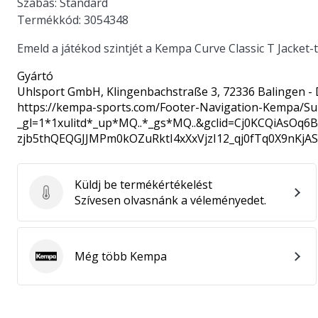
Szabás:
Standard
Termékkód:
3054348
Emeld a játékod szintjét a Kempa Curve Classic T Jacket-tel
Gyártó
Uhlsport GmbH
, Klingenbachstraße 3, 72336 Balingen -
https://kempa-sports.com/Footer-Navigation-Kempa/Su
_gl=1*1xulitd*_up*MQ..*_gs*MQ..&gclid=Cj0KCQiAsOq
zjb5thQEQGJJMPm0kOZuRktI4xXxVjzI12_qj0fTq0X9nKjA
Küldj be termékértékelést
Küldj be termékértékelést
Szívesen olvasnánk a véleményedet.
Még több Kempa
Kempa