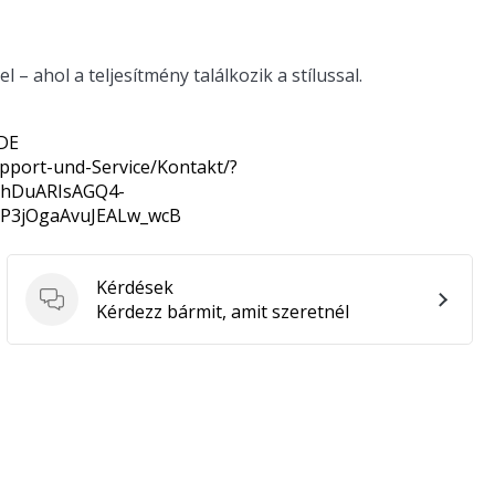
 – ahol a teljesítmény találkozik a stílussal.
 DE
pport-und-Service/Kontakt/?
6BhDuARIsAGQ4-
SP3jOgaAvuJEALw_wcB
Kérdések
Kérdések
Kérdezz bármit, amit szeretnél