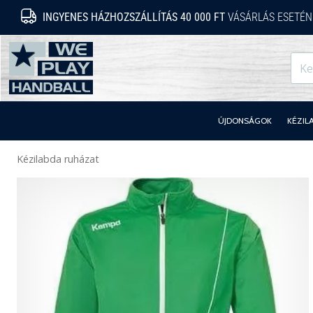
INGYENES HÁZHOZSZÁLLÍTÁS 40 000 FT
VÁSÁRLÁS ESETÉN
WePlayHandball.hu
ÚJDONSÁGOK
KÉZIL
Kézilabda ruházat