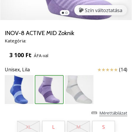
5
Szín változtatása
Ismerd
meg
az
új
INOV-8 ACTIVE MID Zoknik
PUMA
Kategória:
Accelerate
NITRO
3 100 Ft
ÁFA-val
SQD
5
Értékelés
Unisex,
Lila
(14)
kézilabda
cipőket!
Fedezd
fel
a
technikai
újdonságokat
Mérettáblázat
és
nézd
XL
L
M
S
meg,