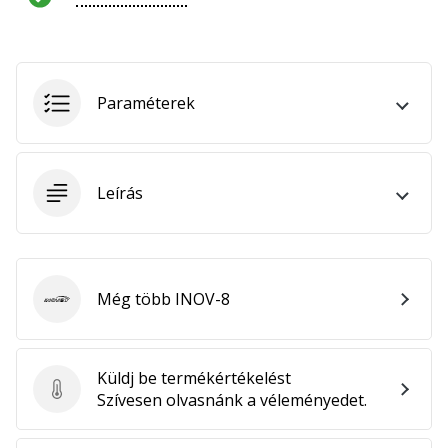
hozzánk
márkanagykövetként.
Paraméterek
Minden cikk
megjelenítése
Leírás
Még több INOV-8
INOV-8
Küldj be termékértékelést
Küldj be termékértékelést
Szívesen olvasnánk a véleményedet.