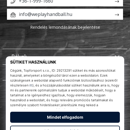
+36-1-999-1660
info@weplayhandball.hu
Rendelés lemondásának bejelentése
Rólunk
Ügyfélszolgálat
Instagram
WePlayHandball.hu