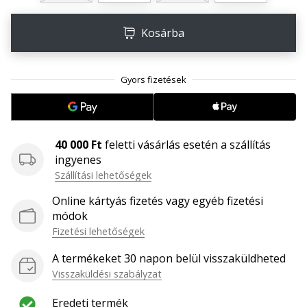
megéri…
Kosárba
2024.11.25.
•
3 perces olvasási idő
Légy
a
kézilabda
40 000 Ft
feletti vásárlás esetén a szállítás
márkánk
ingyenes
nagykövete
Szállítási lehetőségek
Te
Online kártyás fizetés vagy egyéb fizetési
is
módok
kézilabda-
Fizetési lehetőségek
őrült
vagy,
A termékeket 30 napon belül visszaküldheted
mint
Visszaküldési szabályzat
mi?
Csatlakozz
Eredeti termék