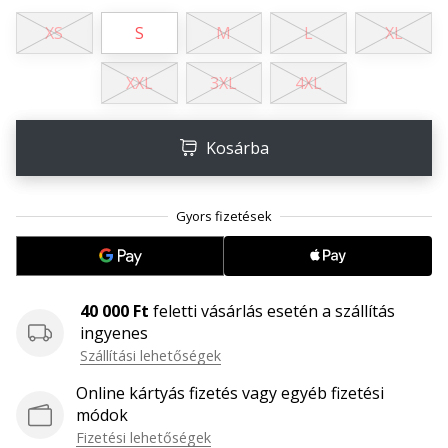
megéri…
XS
S
M
L
XL
2024.11.25.
XXL
3XL
4XL
•
3 perces olvasási idő
Kosárba
Légy
a
kézilabda
márkánk
nagykövete
Te
is
40 000 Ft
feletti vásárlás esetén a szállítás
kézilabda-
ingyenes
őrült
Szállítási lehetőségek
vagy,
mint
Online kártyás fizetés vagy egyéb fizetési
mi?
módok
Csatlakozz
Fizetési lehetőségek