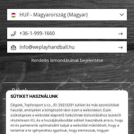
HUF - Magyarország (Magyar)
+36-1-999-1660
info@weplayhandball.hu
Rendelés lemondásának bejelentése
Rólunk
Ügyfélszolgálat