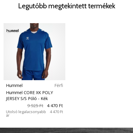
Legutóbb megtekintett termékek
Hummel
Férfi
Hummel CORE XK POLY
JERSEY S/S Póló
- Kék
9 925 Ft
4 470 Ft
Utolsó legalacsonyabb
4 470 Ft
ár