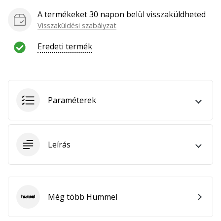
hozzánk
A termékeket 30 napon belül visszaküldheted
márkanagykövetként.
Visszaküldési szabályzat
Eredeti termék
Minden cikk
megjelenítése
Paraméterek
Leírás
Még több Hummel
Hummel