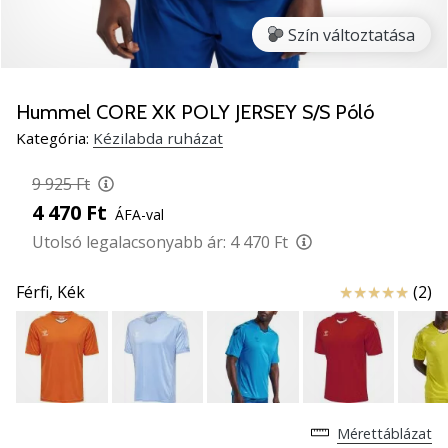
5
Szín változtatása
Ismerd
meg
az
új
Hummel CORE XK POLY JERSEY S/S Póló
PUMA
Kategória:
Kézilabda ruházat
Accelerate
NITRO
9 925 Ft
SQD
4 470 Ft
ÁFA-val
5
kézilabda
Utolsó legalacsonyabb ár:
4 470 Ft
cipőket!
Fedezd
Értékelés
Férfi,
Kék
(2)
fel
a
technikai
újdonságokat
és
nézd
Mérettáblázat
meg,