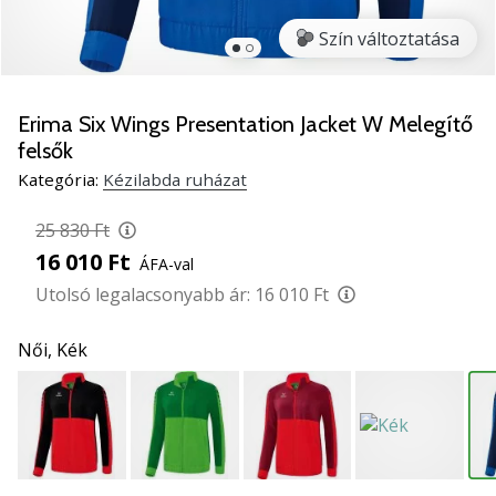
5
Szín változtatása
Ismerd
meg
az
új
Erima Six Wings Presentation Jacket W Melegítő
PUMA
felsők
Accelerate
Kategória:
Kézilabda ruházat
NITRO
SQD
25 830 Ft
5
16 010 Ft
kézilabda
ÁFA-val
cipőket!
Utolsó legalacsonyabb ár:
16 010 Ft
Fedezd
fel
Női,
Kék
a
technikai
újdonságokat
és
nézd
meg,