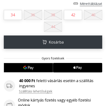
megéri…
Mérettáblázat
34
36
38
42
40
2024.11.25.
•
44
3 perces olvasási idő
Légy
a
Kosárba
kézilabda
márkánk
nagykövete
Te
is
kézilabda-
40 000 Ft
feletti vásárlás esetén a szállítás
őrült
ingyenes
vagy,
Szállítási lehetőségek
mint
mi?
Online kártyás fizetés vagy egyéb fizetési
Csatlakozz
módok