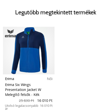
Legutóbb megtekintett termékek
Erima
Női
Erima Six Wings
Presentation Jacket W
Melegítő felsők
- Kék
25 830 Ft
16 010 Ft
Utolsó legalacsonyabb
16 010 Ft
ár