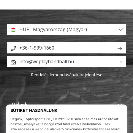
HUF - Magyarország (Magyar)
+36-1-999-1660
info@weplayhandball.hu
Rendelés lemondásának bejelentése
Rólunk
Ügyfélszolgálat