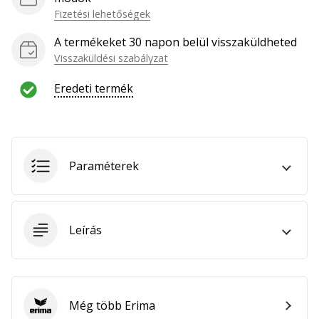
hozzánk
Fizetési lehetőségek
márkanagykövetként.
A termékeket 30 napon belül visszaküldheted
Visszaküldési szabályzat
Minden cikk
Eredeti termék
megjelenítése
Paraméterek
Leírás
Még több Erima
Erima