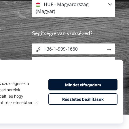
HUF - Magyarország
(Magyar)
n
Segítségre van szükséged?
+36-1-999-1660
t
info@weplayhandball.hu