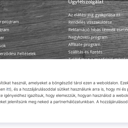
Ügyfélszolgálat
Az elállási jog gyakorlása itt
r program
Rendelés visszaküldése
ogram
Reklamáció hibás termék eseté
Nagyköveti program
ier
Affiliate program
ások
Szállítás és fizetés
erződési Feltételek
Találd meg a megfelelő mérete
Kapcsolat
GyIK
Adatvédelmi nyilatkozat
© 2010 – 2026
WePlayHandball.hu