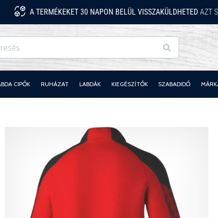
A TERMÉKEKET 30 NAPON BELÜL VISSZAKÜLDHETED
AZT S
Keresés
ABDA CIPŐK
RUHÁZAT
LABDÁK
KIEGÉSZÍTŐK
SZABADIDŐ
MÁRK