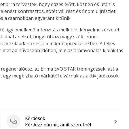
t arra terveztek, hogy edzés előtt, közben és után is
elenést kontrasztos, sötét vállrész és finom ujjrészlet
és a csarnokban egyaránt kitűnik.
tő, így emelkedő intenzitás mellett is kényelmes érzetet
kínál anélkül, hogy túl laza vagy szűk lenne,
, kézilabdához és a mindennapi edzésekhez. A teljes
elmet ad hűvösebb időben, míg az áramvonalas kialakítás
n regenerálódsz, az Erima EVO STAR tréningdzseki azt a
t egy megbízható márkától elvárnak az aktív játékosok.
E
Kérdések
Kérdések
Kérdezz bármit, amit szeretnél