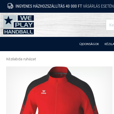
INGYENES HÁZHOZSZÁLLÍTÁS 40 000 FT
VÁSÁRLÁS ESETÉN
WePlayHandball.hu
ÚJDONSÁGOK
KÉZIL
Kézilabda ruházat