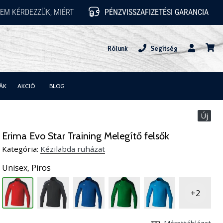
EM KÉRDEZZÜK, MIÉRT
PÉNZVISSZAFIZETÉSI GARANCIA
Rólunk
Segítség
Felhasznál
kosár
ÁK
AKCIÓ
BLOG
Új
Erima Evo Star Training Melegítő felsők
Kategória:
Kézilabda ruházat
Unisex,
Piros
+2