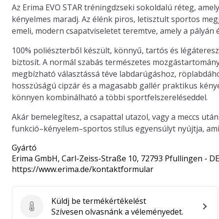
Az Erima EVO STAR tréningdzseki sokoldalú réteg, amelye
kényelmes maradj. Az élénk piros, letisztult sportos megj
emeli, modern csapatviseletet teremtve, amely a pályán 
100% poliészterből készült, könnyű, tartós és légáteresz
biztosít. A normál szabás természetes mozgástartományt 
megbízható választássá téve labdarúgáshoz, röplabdához
hosszúságú cipzár és a magasabb gallér praktikus kény
könnyen kombinálható a többi sportfelszereléseddel.
Akár bemelegítesz, a csapattal utazol, vagy a meccs utá
funkció–kényelem–sportos stílus egyensúlyt nyújtja, ami
Gyártó
Erima GmbH
, Carl-Zeiss-Straße 10, 72793 Pfullingen - D
https://www.erima.de/kontaktformular
Küldj be termékértékelést
Küldj be termékértékelést
Szívesen olvasnánk a véleményedet.