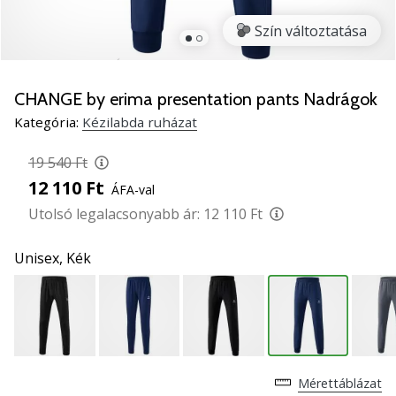
5
Szín változtatása
Ismerd
meg
az
új
CHANGE by erima presentation pants Nadrágok
PUMA
Kategória:
Kézilabda ruházat
Accelerate
NITRO
19 540 Ft
SQD
12 110 Ft
ÁFA-val
5
kézilabda
Utolsó legalacsonyabb ár:
12 110 Ft
cipőket!
Fedezd
Unisex,
Kék
fel
a
technikai
újdonságokat
és
nézd
Mérettáblázat
meg,