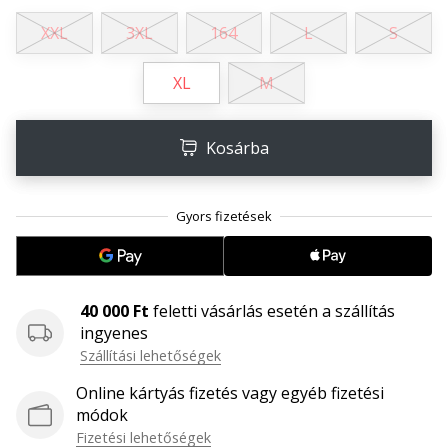
megéri…
XXL
3XL
164
L
S
2024.11.25.
XL
M
•
3 perces olvasási idő
Kosárba
Légy
a
kézilabda
márkánk
nagykövete
Te
is
40 000 Ft
feletti vásárlás esetén a szállítás
kézilabda-
ingyenes
őrült
Szállítási lehetőségek
vagy,
mint
Online kártyás fizetés vagy egyéb fizetési
mi?
módok
Csatlakozz
Fizetési lehetőségek