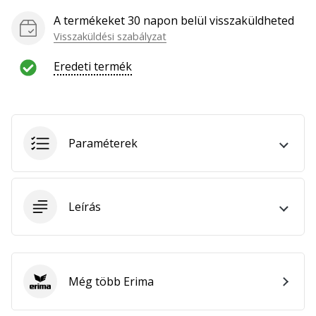
hozzánk
A termékeket 30 napon belül visszaküldheted
márkanagykövetként.
Visszaküldési szabályzat
Eredeti termék
Minden cikk
megjelenítése
Paraméterek
Leírás
Még több Erima
Erima