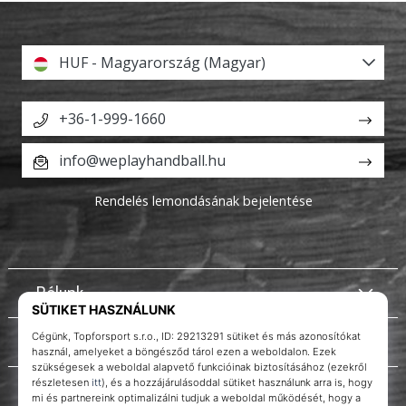
HUF - Magyarország (Magyar)
+36-1-999-1660
info@weplayhandball.hu
Rendelés lemondásának bejelentése
Rólunk
Ügyfélszolgálat