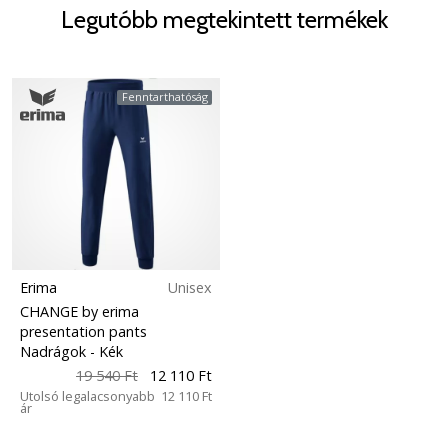
Legutóbb megtekintett termékek
Fenntarthatóság
Erima
Unisex
CHANGE by erima
presentation pants
Nadrágok
- Kék
19 540 Ft
12 110 Ft
Utolsó legalacsonyabb
12 110 Ft
ár