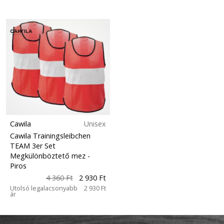
Cawila
Unisex
Cawila Trainingsleibchen
TEAM 3er Set
Megkülönböztető mez
-
Piros
4 360 Ft
2 930 Ft
Utolsó legalacsonyabb
2 930 Ft
ár