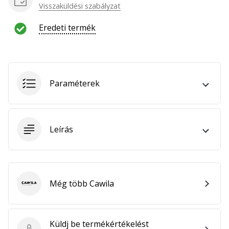
hozzánk
Visszaküldési szabályzat
márkanagykövetként.
Eredeti termék
Minden cikk
megjelenítése
Paraméterek
Leírás
Még több Cawila
Cawila
Küldj be termékértékelést