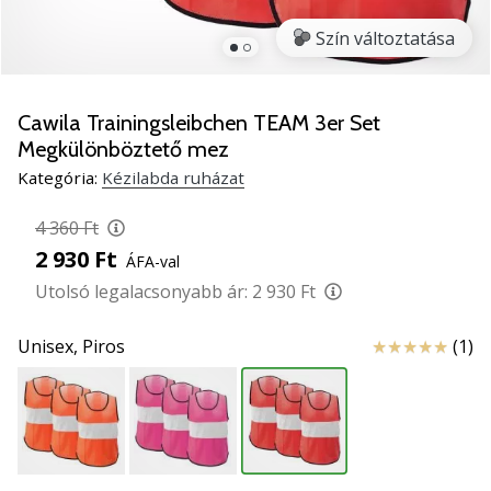
5
Szín változtatása
Ismerd
meg
az
új
Cawila Trainingsleibchen TEAM 3er Set
PUMA
Megkülönböztető mez
Accelerate
Kategória:
Kézilabda ruházat
NITRO
SQD
4 360 Ft
5
2 930 Ft
kézilabda
ÁFA-val
cipőket!
Utolsó legalacsonyabb ár:
2 930 Ft
Fedezd
fel
Értékelés
Unisex,
Piros
(1)
a
technikai
újdonságokat
és
nézd
meg,