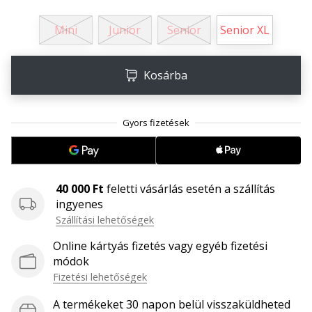
megéri…
Mini
Junior
Senior
Senior XL
2024.11.25.
•
Kosárba
3 perces olvasási idő
Légy
a
kézilabda
márkánk
nagykövete
40 000 Ft
feletti vásárlás esetén a szállítás
Te
ingyenes
is
Szállítási lehetőségek
kézilabda-
őrült
Online kártyás fizetés vagy egyéb fizetési
vagy,
módok
mint
Fizetési lehetőségek
mi?
Csatlakozz
A termékeket 30 napon belül visszaküldheted