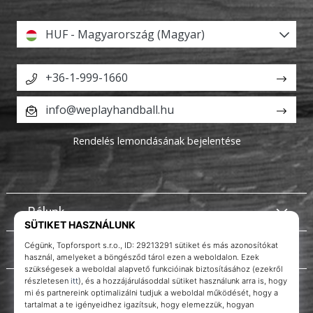
HUF - Magyarország (Magyar)
+36-1-999-1660
info@weplayhandball.hu
Rendelés lemondásának bejelentése
Rólunk
Ügyfélszolgálat