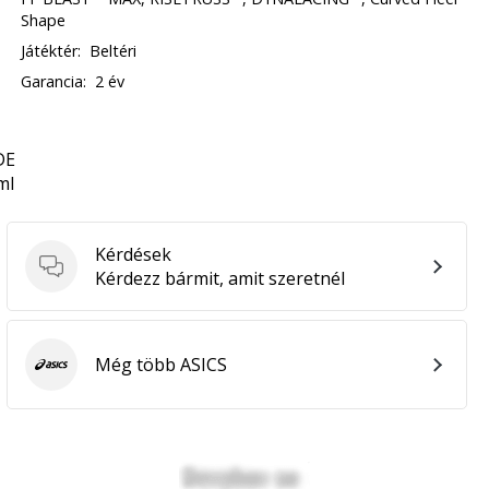
Shape
Játéktér:
Beltéri
Garancia:
2 év
DE
ml
Kérdések
Kérdések
Kérdezz bármit, amit szeretnél
Még több ASICS
ASICS