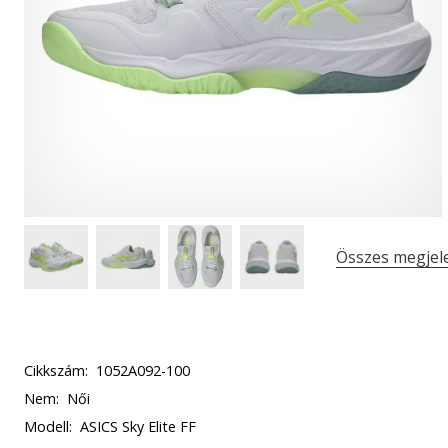
Összes megjel
Cikkszám:
1052A092-100
Nem:
Női
Modell:
ASICS Sky Elite FF