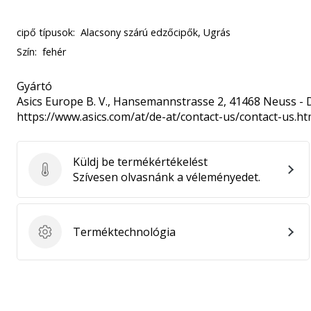
cipő típusok:
Alacsony szárú edzőcipők, Ugrás
Szín:
fehér
Gyártó
Asics Europe B. V.
, Hansemannstrasse 2, 41468 Neuss - 
https://www.asics.com/at/de-at/contact-us/contact-us.ht
Küldj be termékértékelést
Küldj be termékértékelést
Szívesen olvasnánk a véleményedet.
Terméktechnológia
Terméktechnológia