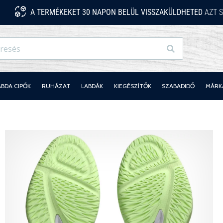
A TERMÉKEKET 30 NAPON BELÜL VISSZAKÜLDHETED
AZT S
Keresés
ABDA CIPŐK
RUHÁZAT
LABDÁK
KIEGÉSZÍTŐK
SZABADIDŐ
MÁRK