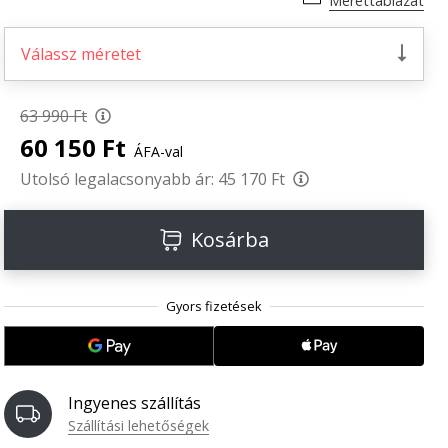
Mérettáblázat
Válassz méretet
63 990 Ft
60 150 Ft
ÁFA-val
Utolsó legalacsonyabb ár:
45 170 Ft
Kosárba
Ingyenes szállítás
Szállítási lehetőségek