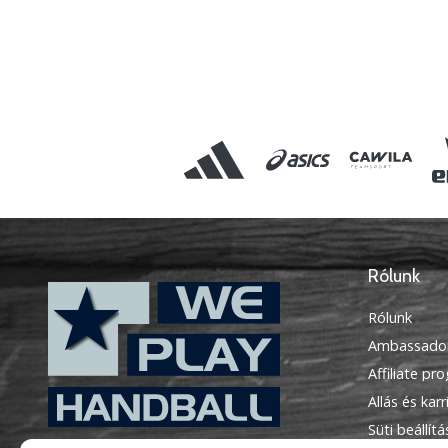
Rólunk
Rólunk
Ambassado
Affiliate pr
Állás és karr
Süti beállít