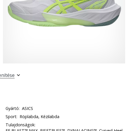
enítése
Gyártó:
ASICS
Sport:
Röplabda, Kézilabda
Tulajdonságok:
FF BLAST™ MAX, RISETRUSS™, DYNALACING™, Curved Heel