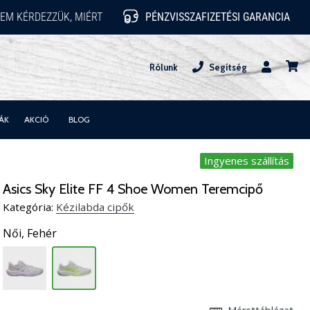
EM KÉRDEZZÜK, MIÉRT
PÉNZVISSZAFIZETÉSI GARANCIA
Rólunk
Segítség
Felhasznál
kosár
ÁK
AKCIÓ
BLOG
Ingyenes szállítás
Asics Sky Elite FF 4 Shoe Women Teremcipő
Kategória:
Kézilabda cipők
Női,
Fehér