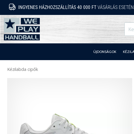
INGYENES HÁZHOZSZÁLLÍTÁS 40 000 FT
VÁSÁRLÁS ESETÉN
WePlayHandball.hu
ÚJDONSÁGOK
KÉZIL
Kézilabda cipők