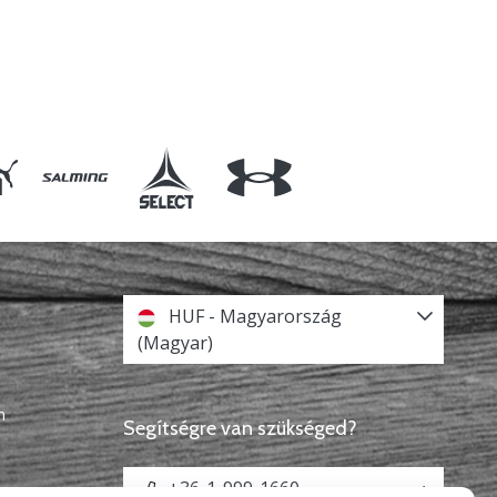
HUF - Magyarország
(Magyar)
n
Segítségre van szükséged?
+36-1-999-1660