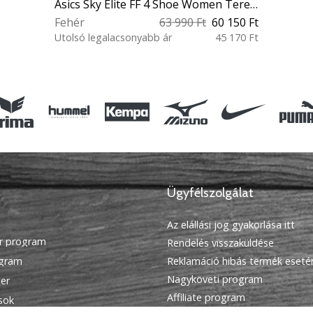
Asics Sky Elite FF 4 Shoe Women Teremcipő
Fehér
63 990 Ft
60 150 Ft
Utolsó legalacsonyabb ár
45 170 Ft
37½ 38 39 39½ 40 40½ 41½ 42
42½ 43½
Ügyfélszolgálat
Az elállási jog gyakorlása itt
r program
Rendelés visszaküldése
ogram
Reklamáció hibás termék eseté
Nagyköveti program
ier
Affiliate program
ások