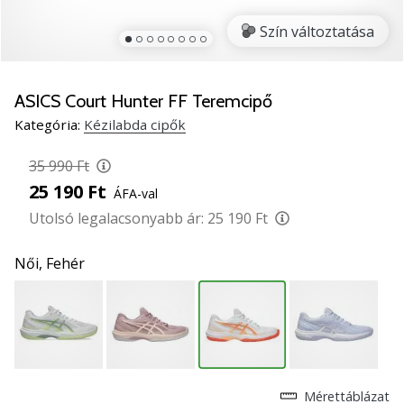
5
Szín változtatása
Ismerd
meg
az
új
ASICS Court Hunter FF Teremcipő
PUMA
Kategória:
Kézilabda cipők
Accelerate
NITRO
35 990 Ft
SQD
25 190 Ft
ÁFA-val
5
kézilabda
Utolsó legalacsonyabb ár:
25 190 Ft
cipőket!
Fedezd
Női,
Fehér
fel
a
technikai
újdonságokat
és
nézd
meg,
Mérettáblázat