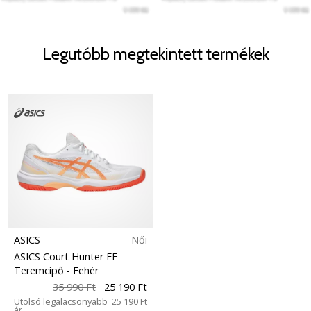
Legutóbb megtekintett termékek
ASICS
Női
ASICS Court Hunter FF
Teremcipő
- Fehér
35 990 Ft
25 190 Ft
Utolsó legalacsonyabb
25 190 Ft
ár