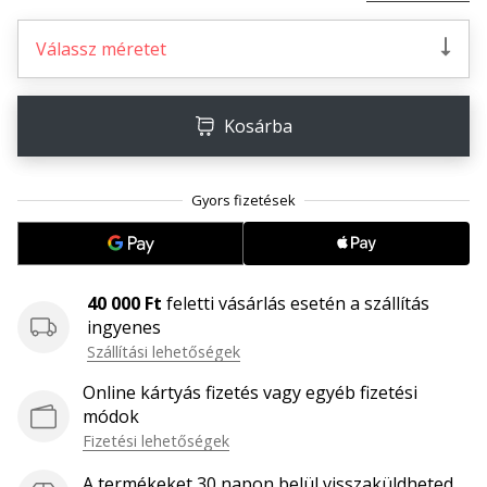
megéri…
Válassz méretet
2024.11.25.
•
Kosárba
3 perces olvasási idő
Légy
a
kézilabda
márkánk
nagykövete
40 000 Ft
feletti vásárlás esetén a szállítás
Te
ingyenes
is
kézilabda-
Szállítási lehetőségek
őrült
Online kártyás fizetés vagy egyéb fizetési
vagy,
módok
mint
Fizetési lehetőségek
mi?
Csatlakozz
A termékeket 30 napon belül visszaküldheted