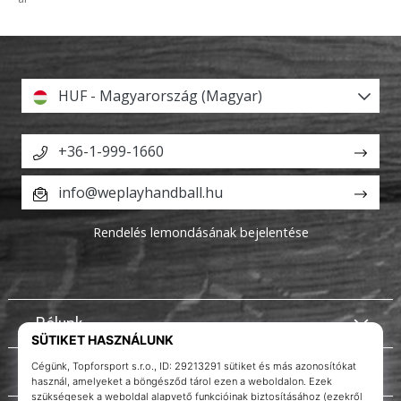
HUF - Magyarország (Magyar)
+36-1-999-1660
info@weplayhandball.hu
Rendelés lemondásának bejelentése
Rólunk
Ügyfélszolgálat