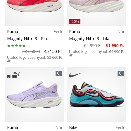
Cipő mérete
5
Ismerd
Teamsales
meg
-20%
az
új
Puma
Férfi
Puma
Női
Carbon
PUMA
Magnify Nitro 3
- Piros
Magnify Nitro 3
- Lila
Accelerate
64 990 Ft
51 990 Ft
NITRO
53 650 Ft
45 150 Ft
Kollekció
Utolsó legalacsonyabb
64 990 Ft
ár
SQD
Utolsó legalacsonyabb
53 660 Ft
ár
5
Kényelem és párnázás
kézilabda
Új
Új
cipőket!
Fedezd
Esés (mm)
fel
a
technikai
Szabás
újdonságokat
és
Funkció
nézd
meg,
Puma
Női
Nike
Férfi