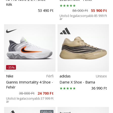
Kék
53 490 Ft
86 000 Ft
55 900 Ft
Utolsó legalacsonyabb
85 999 Ft
ár
-35%
Nike
Férfi
adidas
Unisex
Giannis Immortality 4 Shoe
-
Dame X Shoe
- Barna
Fehér
36 990 Ft
38 000 Ft
24 700 Ft
Utolsó legalacsonyabb
37 999 Ft
ár
Exkluzív