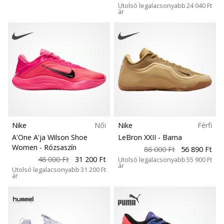
Utolsó legalacsonyabb
24 040 Ft
ár
Nike
Női
Nike
Férfi
A'One A'ja Wilson Shoe
LeBron XXII
- Barna
Women
- Rózsaszín
86 000 Ft
56 890 Ft
48 000 Ft
31 200 Ft
Utolsó legalacsonyabb
55 900 Ft
ár
Utolsó legalacsonyabb
31 200 Ft
ár