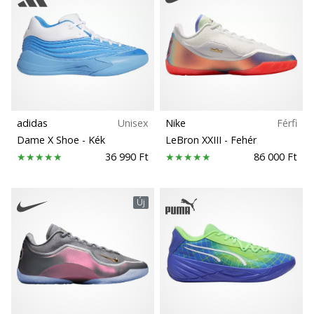
hozzánk
márkanagykövetként.
Futástípus
cipő típusok
Minden cikk
megjelenítése
Tömeg
adidas
Unisex
Nike
Férfi
Dame X Shoe
- Kék
LeBron XXIII
- Fehér
36 990 Ft
86 000 Ft
Új