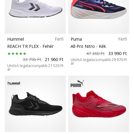
Hummel
Férfi
Puma
Férfi
REACH TR FLEX
- Fehér
All-Pro Nitro
- Kék
47 360 Ft
33 990 Ft
33 790 Ft
21 960 Ft
Utolsó legalacsonyabb
29 970 Ft
ár
Utolsó legalacsonyabb
21 520 Ft
ár