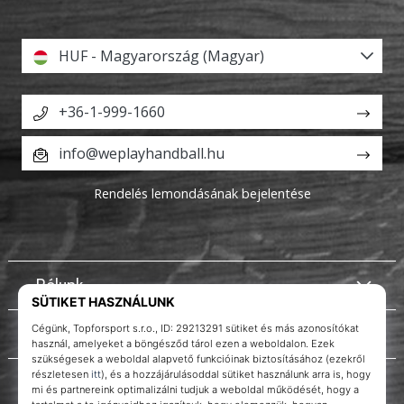
HUF - Magyarország (Magyar)
+36-1-999-1660
info@weplayhandball.hu
Rendelés lemondásának bejelentése
Rólunk
Ügyfélszolgálat