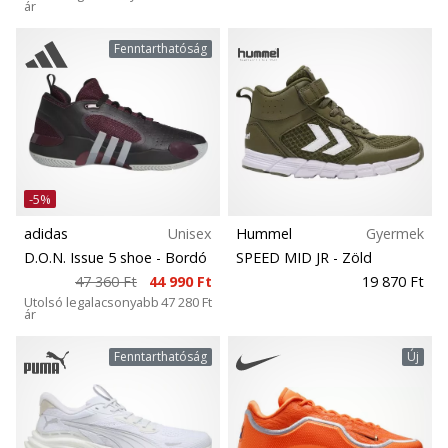
ár
Fenntarthatóság
-5%
adidas
Unisex
Hummel
Gyermek
D.O.N. Issue 5 shoe
- Bordó
SPEED MID JR
- Zöld
47 360 Ft
44 990 Ft
19 870 Ft
Utolsó legalacsonyabb
47 280 Ft
ár
Fenntarthatóság
Új