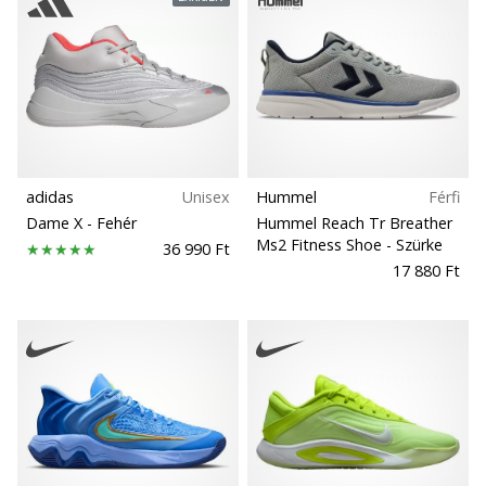
adidas
Unisex
Hummel
Férfi
Dame X
- Fehér
Hummel Reach Tr Breather
Ms2 Fitness Shoe
- Szürke
36 990 Ft
17 880 Ft