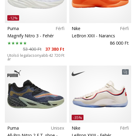
-12%
Puma
Férfi
Nike
Férfi
Magnify Nitro 3
- Fehér
LeBron XXII
- Narancs
86 000 Ft
53 400 Ft
37 380 Ft
Utolsó legalacsonyabb
42 720 Ft
ár
Új
-35%
Puma
Unisex
Nike
Férfi
All-Pro Nitro 2 E.T. shoe
-
LeBron XXIII
- Fehér