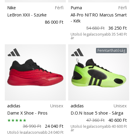
Nike
Férfi
Puma
Férfi
LeBron XXII
- Szürke
All-Pro NITRO Marcus Smart
- Kék
86 000 Ft
54 680 Ft
36 250 Ft
Utolsó legalacsonyabb
35 540 Ft
ár
Fenntarthatóság
adidas
Unisex
adidas
Unisex
Dame X Shoe
- Piros
D.O.N Issue 5 shoe
- Sárga
47 360 Ft
40 600 Ft
36 990 Ft
24 040 Ft
Utolsó legalacsonyabb
40 600 Ft
ár
Utolsó legalacsonyabb
24 040 Ft