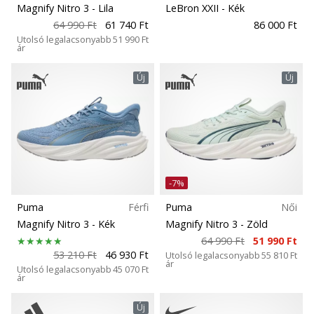
megéri…
Magnify Nitro 3
- Lila
LeBron XXII
- Kék
Modell
64 990 Ft
61 740 Ft
86 000 Ft
Utolsó legalacsonyabb
51 990 Ft
ár
2024.11.25.
Játékosok
•
Új
Új
3 perces olvasási idő
Játéktér
Légy
a
Cipő szélesség
kézilabda
márkánk
nagykövete
Sport
-7%
Te
Puma
Férfi
Puma
Női
is
Fenntartható
Magnify Nitro 3
- Kék
Magnify Nitro 3
- Zöld
kézilabda-
őrült
64 990 Ft
51 990 Ft
53 210 Ft
46 930 Ft
Utolsó legalacsonyabb
55 810 Ft
vagy,
Tulajdonságok
ár
Utolsó legalacsonyabb
45 070 Ft
mint
ár
mi?
Talaj
Csatlakozz
Új