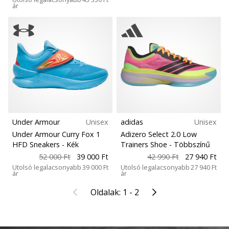
ár
Under Armour
Unisex
adidas
Unisex
Under Armour Curry Fox 1
Adizero Select 2.0 Low
HFD Sneakers
- Kék
Trainers Shoe
- Többszínű
52 000 Ft
39 000 Ft
42 990 Ft
27 940 Ft
Utolsó legalacsonyabb
39 000 Ft
Utolsó legalacsonyabb
27 940 Ft
ár
ár
Előző
Következő
Oldalak: 1 - 2