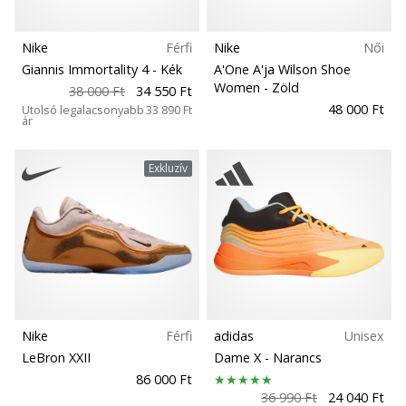
Nike
Férfi
Nike
Női
Giannis Immortality 4
- Kék
A'One A'ja Wilson Shoe
Women
- Zöld
38 000 Ft
34 550 Ft
48 000 Ft
Utolsó legalacsonyabb
33 890 Ft
ár
Exkluzív
Nike
Férfi
adidas
Unisex
LeBron XXII
Dame X
- Narancs
86 000 Ft
36 990 Ft
24 040 Ft