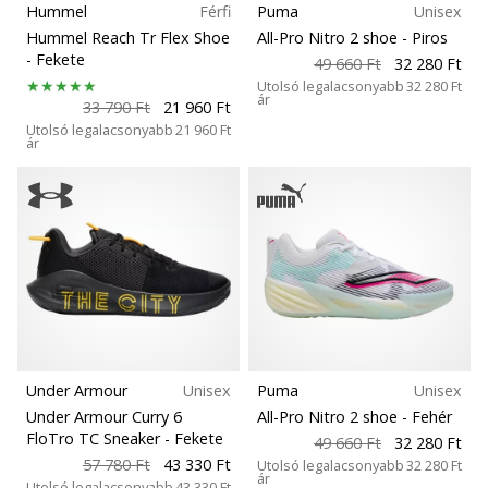
Hummel
Férfi
Puma
Unisex
Hummel Reach Tr Flex Shoe
All-Pro Nitro 2 shoe
- Piros
- Fekete
49 660 Ft
32 280 Ft
Utolsó legalacsonyabb
32 280 Ft
ár
33 790 Ft
21 960 Ft
Utolsó legalacsonyabb
21 960 Ft
ár
Under Armour
Unisex
Puma
Unisex
Under Armour Curry 6
All-Pro Nitro 2 shoe
- Fehér
FloTro TC Sneaker
- Fekete
49 660 Ft
32 280 Ft
57 780 Ft
43 330 Ft
Utolsó legalacsonyabb
32 280 Ft
ár
Utolsó legalacsonyabb
43 330 Ft