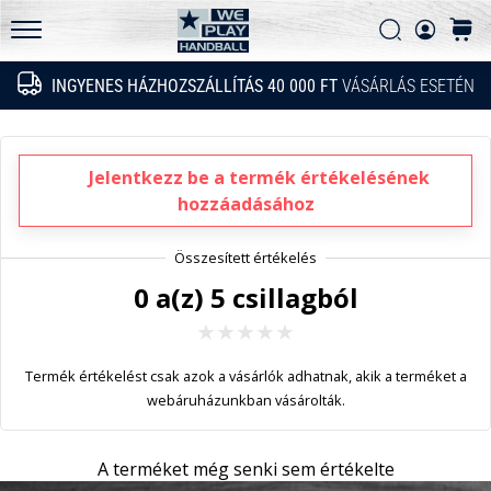
GyIK
fel
Keresés
kosár
a
Adatvédelmi nyilatkozat
WePlayHandball.hu
technikai
INGYENES HÁZHOZSZÁLLÍTÁS 40 000 FT
VÁSÁRLÁS ESETÉN
Keresés
újdonságokat
és
nézd
meg,
Jelentkezz be a termék értékelésének
megéri-
hozzáadásához
e
az…
0 a(z) 5 csillagból
2026.05.15.
•
5 perces olvasási idő
Termék értékelést csak azok a vásárlók adhatnak, akik a terméket a
PUMA
webáruházunkban vásárolták.
Accelerate
NITRO
A terméket még senki sem értékelte
SQD