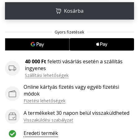
megéri…
Kosárba
2024.11.25.
•
3 perces olvasási idő
Légy
a
40 000 Ft
feletti vásárlás esetén a szállítás
kézilabda
ingyenes
márkánk
Szállítási lehetőségek
nagykövete
Te
Online kártyás fizetés vagy egyéb fizetési
is
módok
kézilabda-
Fizetési lehetőségek
őrült
A termékeket 30 napon belül visszaküldheted
vagy,
Visszaküldési szabályzat
mint
mi?
Eredeti termék
Csatlakozz