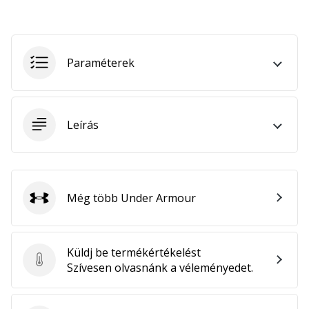
hozzánk
márkanagykövetként.
Paraméterek
Minden cikk
megjelenítése
Leírás
Még több Under Armour
Under Armour
Küldj be termékértékelést
Küldj be termékértékelést
Szívesen olvasnánk a véleményedet.