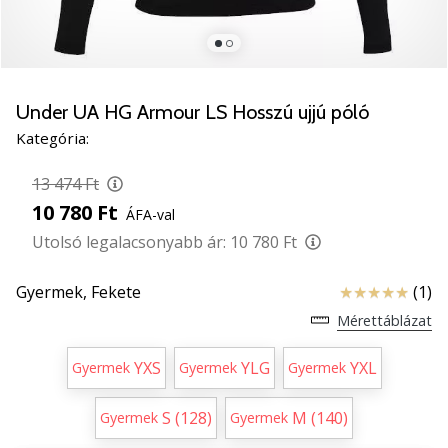
5
Ismerd
meg
az
új
Under UA HG Armour LS Hosszú ujjú póló
PUMA
Kategória:
Accelerate
NITRO
13 474 Ft
SQD
10 780 Ft
ÁFA-val
5
kézilabda
Utolsó legalacsonyabb ár:
10 780 Ft
cipőket!
Fedezd
Értékelés
Gyermek,
Fekete
(1)
fel
Mérettáblázat
a
technikai
YXS
YLG
YXL
Gyermek
Gyermek
Gyermek
újdonságokat
és
nézd
S (128)
M (140)
Gyermek
Gyermek
meg,