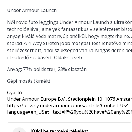
Under Armour Launch
Női rövid futó leggings Under Armour Launch s ultrakö
technológiával, amelyek fantasztikus viseletérzetet bi
anyag kiváló védelmet nyújt anélkül, hogy megterhelne.
szárad. A 4-Way Stretch jobb mozgást tesz lehetővé mind
szellőzésért ott, ahol szükséged van rá. Magas derék be
illeszkedő szabásért. Oldalsó zseb.
Anyag: 77% poliészter, 23% elasztán
Gépi mosás (kímélt)
Gyártó
Under Armour Europe B.V.
, Stadionplein 10, 1076 Amste
https://privacy.underarmour.com/s/article/Contact-Us?
language=en_US#:~:text=If%20you%20have%20any%2
Küldj be termékértékelést