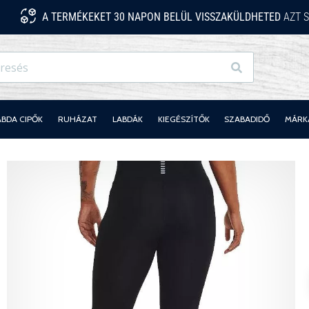
A TERMÉKEKET 30 NAPON BELÜL VISSZAKÜLDHETED
AZT S
Keresés
ABDA CIPŐK
RUHÁZAT
LABDÁK
KIEGÉSZÍTŐK
SZABADIDŐ
MÁRK