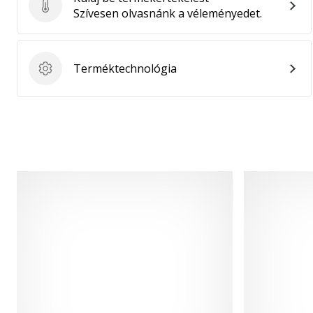
Küldj be termékértékelést
Szívesen olvasnánk a véleményedet.
Terméktechnológia
Terméktechnológia