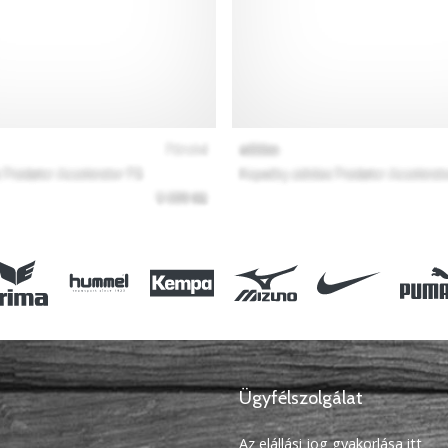
Ügyfélszolgálat
Az elállási jog gyakorlása itt