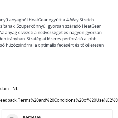
nnyű anyagból HeatGear együtt a 4-Way Stretch
ztosítanak. Szuperkönnyű, gyorsan száradó HeatGear
 Az anyag elvezeti a nedvességet és nagyon gyorsan
en irányban. Stratégiai lézeres perforáció a jobb
lső húzózsinórral a optimális fedésért és tökéletesen
rdam - NL
0feedback,Terms%20and%20Conditions%20of%20Use%E2%
Kérdések