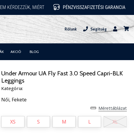
EM KÉRDEZZÜK, MIÉRT
PÉNZVISSZAFIZETÉSI GARANCIA
Rólunk
Segítség
Felhasznál
kosár
ÁK
AKCIÓ
BLOG
Under Armour UA Fly Fast 3.0 Speed Capri-BLK
Leggings
Kategória:
Női,
Fekete
Mérettáblázat
XS
S
M
L
XL