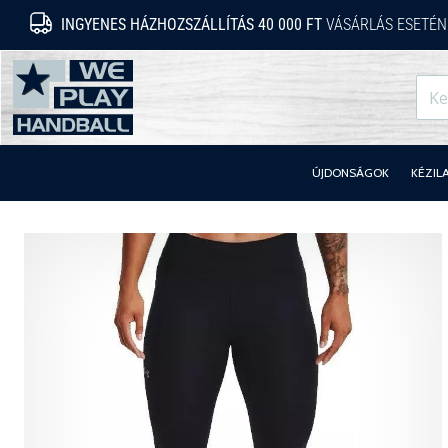
INGYENES HÁZHOZSZÁLLÍTÁS 40 000 FT
VÁSÁRLÁS ESETÉN
WePlayHandball.hu
ÚJDONSÁGOK
KÉZIL