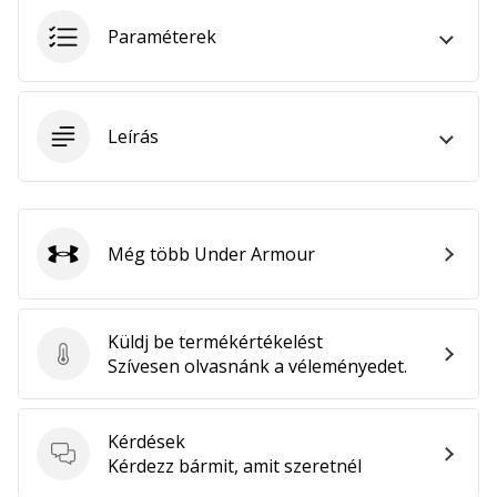
megéri…
Paraméterek
2024.11.25.
•
3 perces olvasási idő
Leírás
Légy
a
kézilabda
márkánk
Még több Under Armour
Under Armour
nagykövete
Te
is
Küldj be termékértékelést
kézilabda-
Küldj be termékértékelést
Szívesen olvasnánk a véleményedet.
őrült
vagy,
mint
Kérdések
mi?
Kérdések
Kérdezz bármit, amit szeretnél
Csatlakozz