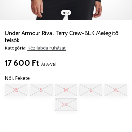
5
Ismerd
meg
az
új
Under Armour Rival Terry Crew-BLK Melegítő
PUMA
felsők
Accelerate
Kategória:
Kézilabda ruházat
NITRO
SQD
17 600 Ft
5
ÁFA-val
kézilabda
cipőket!
Női,
Fekete
Fedezd
fel
XS
S
M
L
XL
a
technikai
XXL
újdonságokat
és
nézd
meg,