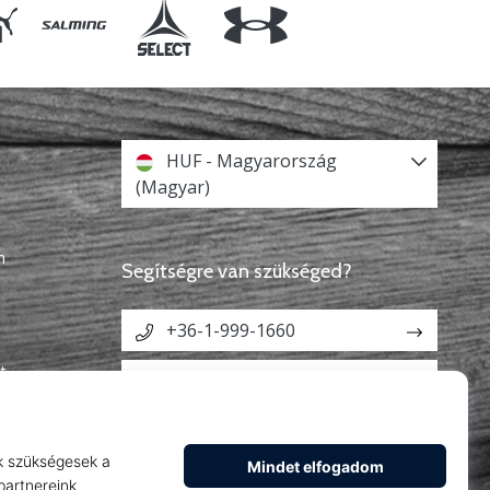
HUF - Magyarország
(Magyar)
n
Segítségre van szükséged?
+36-1-999-1660
t
info@weplayhandball.hu