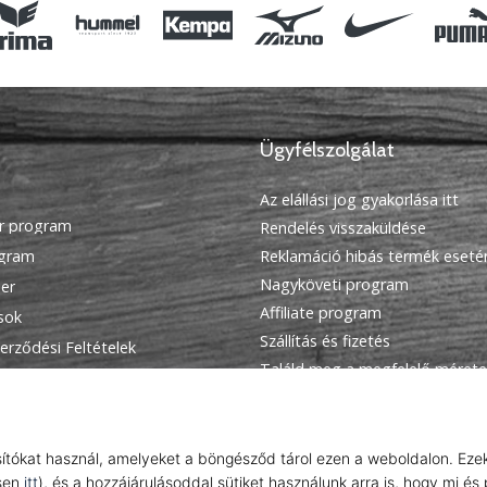
Ügyfélszolgálat
Az elállási jog gyakorlása itt
r program
Rendelés visszaküldése
ogram
Reklamáció hibás termék eseté
Nagyköveti program
ier
Affiliate program
ások
Szállítás és fizetés
erződési Feltételek
Találd meg a megfelelő mérete
Kapcsolat
GyIK
Adatvédelmi nyilatkozat