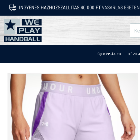
INGYENES HÁZHOZSZÁLLÍTÁS 40 000 FT
VÁSÁRLÁS ESETÉN
WePlayHandball.hu
ÚJDONSÁGOK
KÉZIL