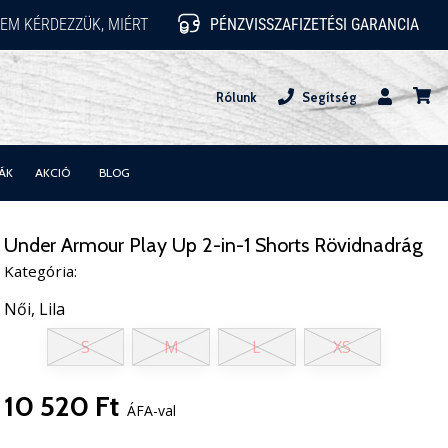
EM KÉRDEZZÜK, MIÉRT
PÉNZVISSZAFIZETÉSI GARANCIA
Rólunk
Segítség
Felhasznál
kosár
ÁK
AKCIÓ
BLOG
Under Armour Play Up 2-in-1 Shorts Rövidnadrág
Kategória:
Női,
Lila
S
M
L
XS
10 520 Ft
ÁFA-val