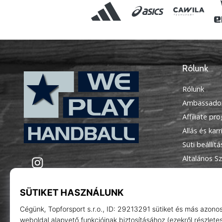
Rólunk
Rólunk
Ambassado
Affiliate pr
Állás és karr
Süti beállít
WePlayHandball.hu
Instagram
Általános Sz