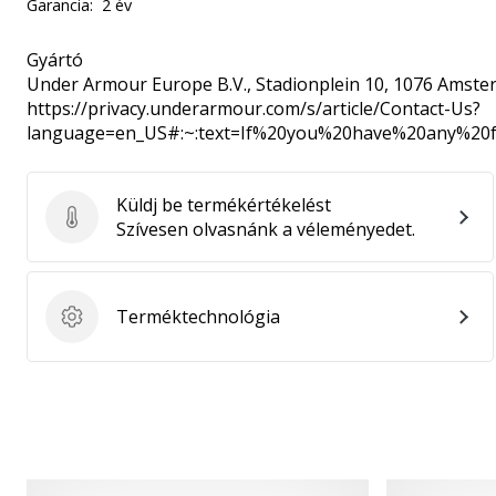
Garancia:
2 év
Gyártó
Under Armour Europe B.V.
, Stadionplein 10, 1076 Amste
https://privacy.underarmour.com/s/article/Contact-Us?
language=en_US#:~:text=If%20you%20have%20any%2
Küldj be termékértékelést
Küldj be termékértékelést
Szívesen olvasnánk a véleményedet.
Terméktechnológia
Terméktechnológia