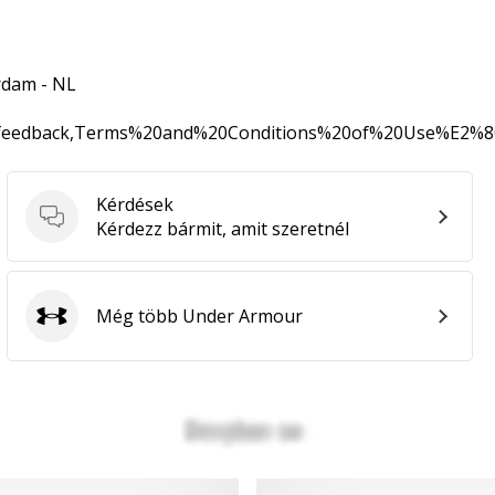
rdam - NL
0feedback,Terms%20and%20Conditions%20of%20Use%E2%
Kérdések
Kérdések
Kérdezz bármit, amit szeretnél
Még több Under Armour
Under Armour