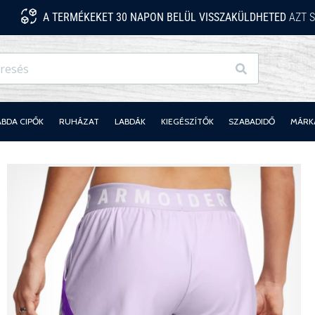
A TERMÉKEKET 30 NAPON BELÜL VISSZAKÜLDHETED
AZT S
Keresés
ABDA CIPŐK
RUHÁZAT
LABDÁK
KIEGÉSZÍTŐK
SZABADIDŐ
MÁRK