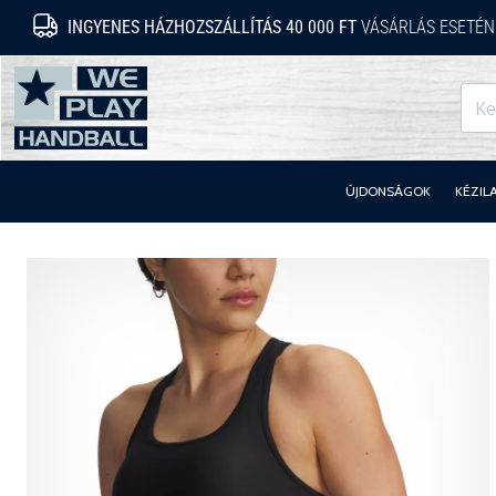
INGYENES HÁZHOZSZÁLLÍTÁS 40 000 FT
VÁSÁRLÁS ESETÉN
WePlayHandball.hu
ÚJDONSÁGOK
KÉZIL