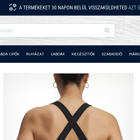
A TERMÉKEKET 30 NAPON BELÜL VISSZAKÜLDHETED
AZT S
Keresés
ABDA CIPŐK
RUHÁZAT
LABDÁK
KIEGÉSZÍTŐK
SZABADIDŐ
MÁRK