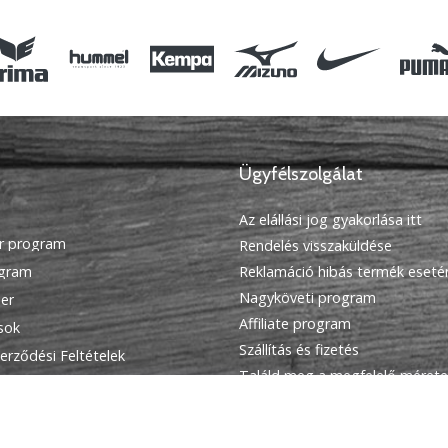
Ügyfélszolgálat
Az elállási jog gyakorlása itt
r program
Rendelés visszaküldése
ogram
Reklamáció hibás termék eseté
Nagyköveti program
ier
Affiliate program
ások
Szállítás és fizetés
erződési Feltételek
Találd meg a megfelelő mérete
Kapcsolat
GyIK