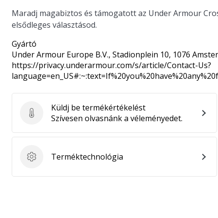
Maradj magabiztos és támogatott az Under Armour Cros
elsődleges választásod.
Gyártó
Under Armour Europe B.V.
, Stadionplein 10, 1076 Amste
https://privacy.underarmour.com/s/article/Contact-Us?
language=en_US#:~:text=If%20you%20have%20any%2
Küldj be termékértékelést
Küldj be termékértékelést
Szívesen olvasnánk a véleményedet.
Terméktechnológia
Terméktechnológia