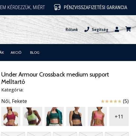
EM KÉRDEZZÜK, MIÉRT
PÉNZVISSZAFIZETÉSI GARANCIA
Rólunk
Segítség
Felhasznál
kosár
ÁK
AKCIÓ
BLOG
Under Armour Crossback medium support
Melltartó
Kategória:
Értékelés
Női,
Fekete
(5)
+11