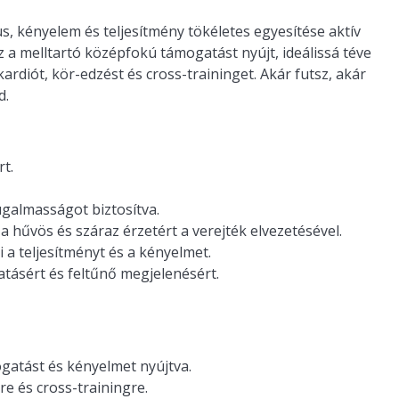
, kényelem és teljesítmény tökéletes egyesítése aktív
 a melltartó középfokú támogatást nyújt, ideálissá téve
rdiót, kör-edzést és cross-traininget. Akár futsz, akár
d.
rt.
ugalmasságot biztosítva.
hűvös és száraz érzetért a verejték elvezetésével.
i a teljesítményt és a kényelmet.
gatásért és feltűnő megjelenésért.
gatást és kényelmet nyújtva.
re és cross-trainingre.