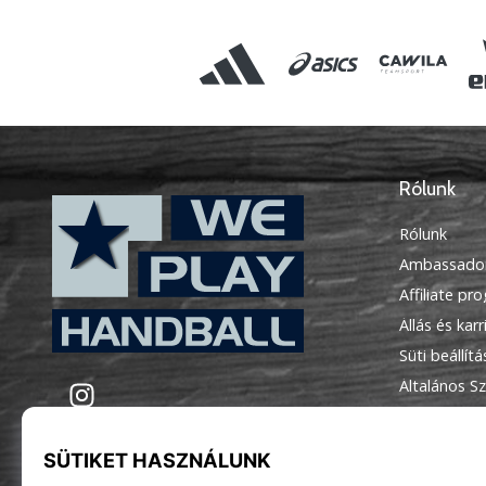
Rólunk
Rólunk
Ambassado
Affiliate pr
Állás és karr
Süti beállít
WePlayHandball.hu
Instagram
Általános Sz