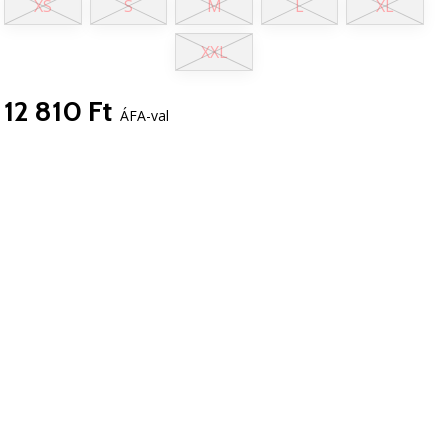
XS
S
M
L
XL
XXL
12 810 Ft
ÁFA-val