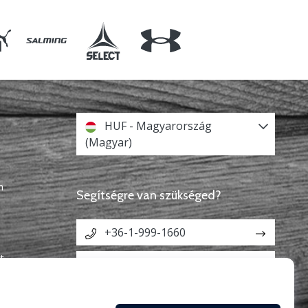
HUF - Magyarország
(Magyar)
n
Segítségre van szükséged?
+36-1-999-1660
t
info@weplayhandball.hu