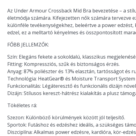
Az Under Armour Crossback Mid Bra bevezetése – a stílus
életmódja számára. Kifejezetten nők számára tervezve ez
különféle tevékenységekhez, beleértve a power edzést, ka
edzel, ez a melltartó kényelmes és összpontosított mara
FŐBB JELLEMZŐK:
Szín: Elegáns fekete a sokoldalú, klasszikus megjelenésé
Fitting: Kompressziós, szűk és biztonságos érzés.
Anyag: 87% poliészter és 13% elasztán, tartósságot és r
Technológia: HeatGear® és Moisture Transport System a 
Funkcionalitás: Légáteresztő és funkcionális dizájn növel
Dizájn: Stílusos kereszt-hátrész kialakítás a plusz támo
Tökéletes rá:
Szezon: Különböző körülmények között jól teljesítő.
Sportok: Futáshoz és edzéshez ideális, a szükséges támo
Diszciplína: Alkalmas power edzésre, kardióra, kör-edzés