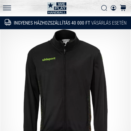
GyIK
fel
Keresés
kosár
a
Adatvédelmi nyilatkozat
WePlayHandball.hu
technikai
INGYENES HÁZHOZSZÁLLÍTÁS 40 000 FT
VÁSÁRLÁS ESETÉN
Keresés
újdonságokat
és
nézd
meg,
megéri-
e
az…
2026.05.15.
•
5 perces olvasási idő
PUMA
Accelerate
NITRO
SQD