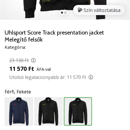
5
Szín változtatása
Ismerd
meg
az
új
Uhlsport Score Track presentation jacket
PUMA
Melegítő felsők
Accelerate
Kategória:
NITRO
SQD
23 130 Ft
5
11 570 Ft
kézilabda
ÁFA-val
cipőket!
Utolsó legalacsonyabb ár:
11 570 Ft
Fedezd
fel
Férfi,
Fekete
a
technikai
újdonságokat
és
nézd
meg,