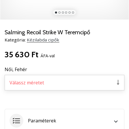
5
Ismerd
meg
az
új
Salming Recoil Strike W Teremcipő
PUMA
Kategória:
Kézilabda cipők
Accelerate
NITRO
35 630 Ft
SQD
ÁFA-val
5
kézilabda
Női,
Fehér
cipőket!
Fedezd
Válassz méretet
fel
a
technikai
újdonságokat
és
nézd
Paraméterek
meg,