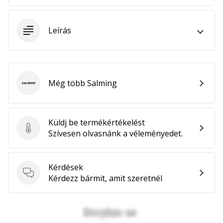
megéri…
Leírás
2024.11.25.
•
3 perces olvasási idő
Légy
Még több Salming
a
Salming
kézilabda
márkánk
Küldj be termékértékelést
nagykövete
Küldj be termékértékelést
Szívesen olvasnánk a véleményedet.
Te
is
kézilabda-
Kérdések
őrült
Kérdések
Kérdezz bármit, amit szeretnél
vagy,
mint
mi?
Csatlakozz