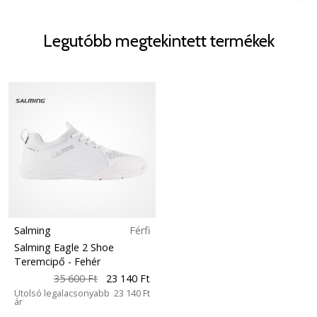
Legutóbb megtekintett termékek
Salming
Férfi
Salming Eagle 2 Shoe
Teremcipő
- Fehér
35 600 Ft
23 140 Ft
Utolsó legalacsonyabb
23 140 Ft
ár