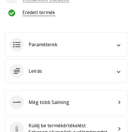
hozzánk
márkanagykövetként.
Eredeti termék
Minden cikk
megjelenítése
Paraméterek
Leírás
Még több Salming
Salming
Küldj be termékértékelést
Küldj be termékértékelést