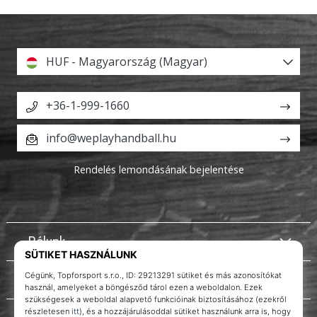
HUF - Magyarország (Magyar)
+36-1-999-1660
info@weplayhandball.hu
Rendelés lemondásának bejelentése
Rólunk
Ügyfélszolgálat