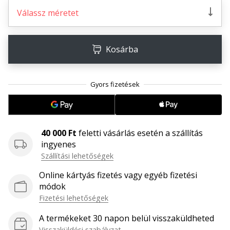
megéri…
Válassz méretet
2024.11.25.
Kosárba
•
3 perces olvasási idő
Légy
a
kézilabda
márkánk
nagykövete
40 000 Ft
feletti vásárlás esetén a szállítás
Te
ingyenes
is
Szállítási lehetőségek
kézilabda-
Online kártyás fizetés vagy egyéb fizetési
őrült
módok
vagy,
Fizetési lehetőségek
mint
mi?
A termékeket 30 napon belül visszaküldheted
Csatlakozz
Visszaküldési szabályzat