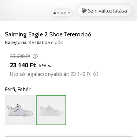
5
Szín változtatása
Ismerd
meg
az
új
Salming Eagle 2 Shoe Teremcipő
PUMA
Kategória:
Kézilabda cipők
Accelerate
NITRO
35 600 Ft
SQD
23 140 Ft
ÁFA-val
5
kézilabda
Utolsó legalacsonyabb ár:
23 140 Ft
cipőket!
Fedezd
Férfi,
Fehér
fel
a
technikai
újdonságokat
és
nézd
meg,