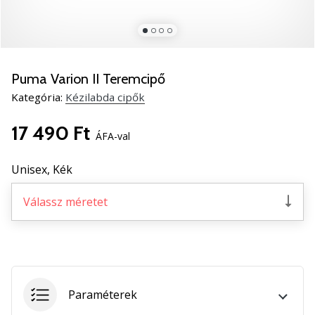
5
Ismerd
meg
az
új
Puma Varion II Teremcipő
PUMA
Kategória:
Kézilabda cipők
Accelerate
NITRO
17 490 Ft
SQD
ÁFA-val
5
kézilabda
Unisex,
Kék
cipőket!
Fedezd
Válassz méretet
fel
a
technikai
újdonságokat
és
nézd
Paraméterek
meg,