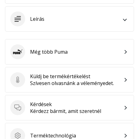
megéri…
Leírás
2024.11.25.
•
3 perces olvasási idő
Légy
Még több Puma
a
Puma
kézilabda
márkánk
Küldj be termékértékelést
nagykövete
Küldj be termékértékelést
Szívesen olvasnánk a véleményedet.
Te
is
kézilabda-
Kérdések
őrült
Kérdések
Kérdezz bármit, amit szeretnél
vagy,
mint
mi?
Csatlakozz
Terméktechnológia
Terméktechnológia