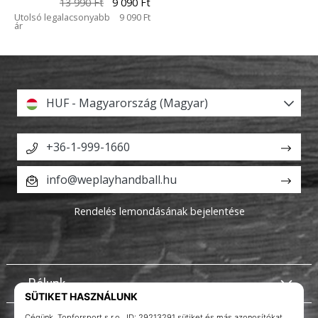
13 990 Ft
9 090 Ft
Utolsó legalacsonyabb
9 090 Ft
ár
HUF - Magyarország (Magyar)
+36-1-999-1660
info@weplayhandball.hu
Rendelés lemondásának bejelentése
Rólunk