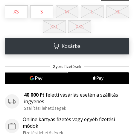
megéri…
XS
S
M
L
XL
2024.11.25.
XXL
XXS
•
3 perces olvasási idő
Légy
Kosárba
a
kézilabda
márkánk
nagykövete
Te
is
40 000 Ft
feletti vásárlás esetén a szállítás
kézilabda-
ingyenes
őrült
Szállítási lehetőségek
vagy,
mint
Online kártyás fizetés vagy egyéb fizetési
mi?
módok
Csatlakozz
Fizetési lehetőségek