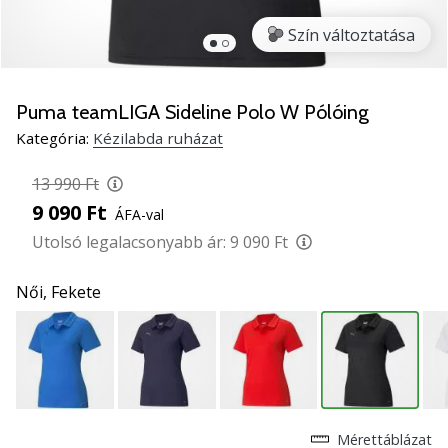
5
Szín változtatása
Ismerd
meg
az
új
Puma teamLIGA Sideline Polo W Pólóing
PUMA
Kategória:
Kézilabda ruházat
Accelerate
NITRO
13 990 Ft
SQD
9 090 Ft
ÁFA-val
5
kézilabda
Utolsó legalacsonyabb ár:
9 090 Ft
cipőket!
Fedezd
Női,
Fekete
fel
a
technikai
újdonságokat
és
nézd
meg,
Mérettáblázat