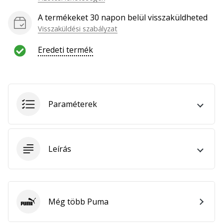
hozzánk
márkanagykövetként.
A termékeket 30 napon belül visszaküldheted
Visszaküldési szabályzat
Eredeti termék
Minden cikk
megjelenítése
Paraméterek
Leírás
Még több Puma
Puma