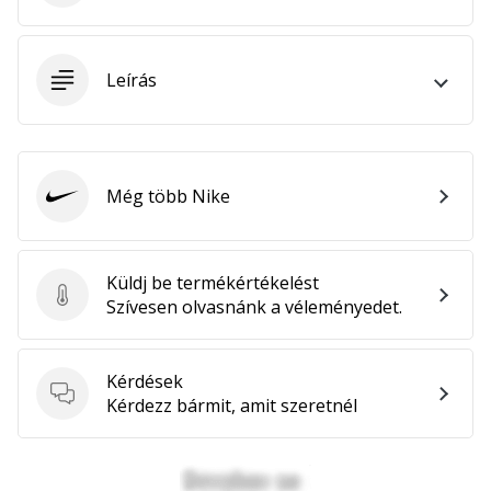
megéri…
Leírás
2024.11.25.
•
3 perces olvasási idő
Légy
a
Még több Nike
Nike
kézilabda
márkánk
nagykövete
Küldj be termékértékelést
Küldj be termékértékelést
Te
Szívesen olvasnánk a véleményedet.
is
kézilabda-
őrült
Kérdések
vagy,
Kérdések
Kérdezz bármit, amit szeretnél
mint
mi?
Csatlakozz