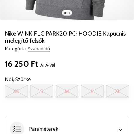
5
Ismerd
meg
az
új
Nike W NK FLC PARK20 PO HOODIE Kapucnis
PUMA
melegítő felsők
Accelerate
Kategória:
Szabadidő
NITRO
SQD
16 250 Ft
5
ÁFA-val
kézilabda
cipőket!
Női,
Szürke
Fedezd
fel
XS
S
M
L
XL
a
technikai
újdonságokat
és
nézd
Paraméterek
meg,