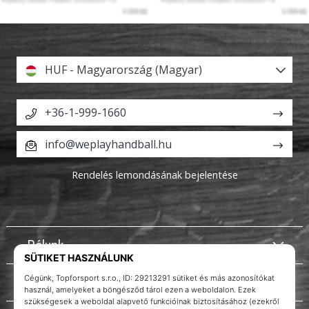
HUF - Magyarország (Magyar)
+36-1-999-1660
info@weplayhandball.hu
Rendelés lemondásának bejelentése
Rólunk
Ügyfélszolgálat