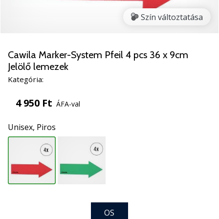
5
Szín változtatása
Ismerd
meg
az
új
Cawila Marker-System Pfeil 4 pcs 36 x 9cm
PUMA
Jelölő lemezek
Accelerate
Kategória:
NITRO
SQD
4 950 Ft
ÁFA-val
5
kézilabda
Unisex,
Piros
cipőket!
Fedezd
fel
a
technikai
újdonságokat
és
nézd
OS
meg,