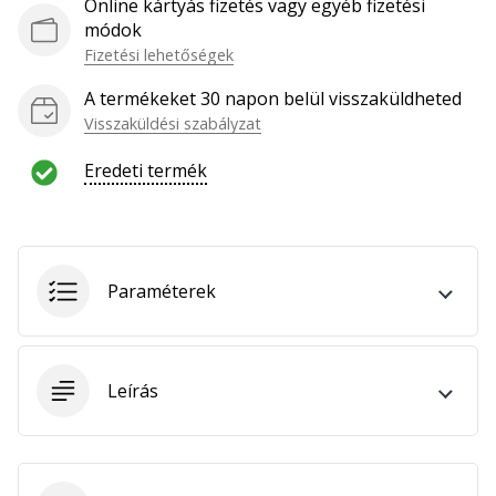
Online kártyás fizetés vagy egyéb fizetési
hozzánk
módok
márkanagykövetként.
Fizetési lehetőségek
A termékeket 30 napon belül visszaküldheted
Visszaküldési szabályzat
Minden cikk
megjelenítése
Eredeti termék
Paraméterek
Leírás