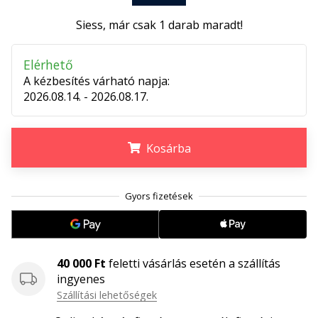
megéri…
Siess, már csak
1 darab maradt
!
2024.11.25.
Elérhető
•
A kézbesítés várható napja:
3 perces olvasási idő
2026.08.14. - 2026.08.17.
Légy
a
kézilabda
Kosárba
márkánk
nagykövete
.
.
.
Te
is
kézilabda-
őrült
vagy,
40 000 Ft
feletti vásárlás esetén a szállítás
mint
ingyenes
mi?
Szállítási lehetőségek
Csatlakozz