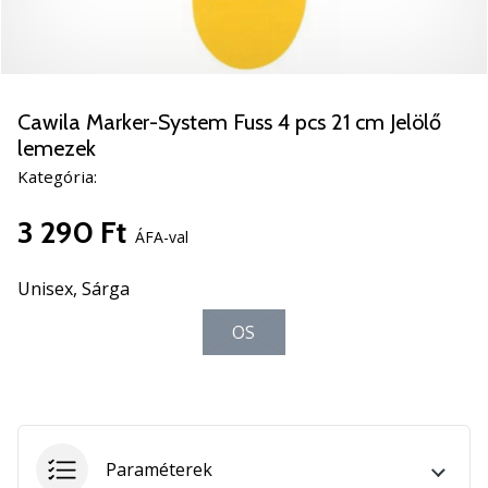
5
Ismerd
meg
az
új
Cawila Marker-System Fuss 4 pcs 21 cm Jelölő
PUMA
lemezek
Accelerate
Kategória:
NITRO
SQD
3 290 Ft
5
ÁFA-val
kézilabda
cipőket!
Unisex,
Sárga
Fedezd
fel
OS
a
technikai
újdonságokat
és
nézd
Paraméterek
meg,