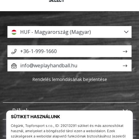
HUF - Magyarország (Magyar)
+36-1-999-1660
info@weplayhandball.hu
Rendelés lemondásának bejelentése
Rólunk
Ügyfélszolgálat