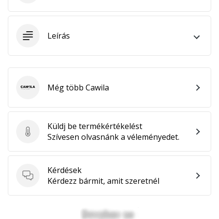
megéri…
Leírás
2024.11.25.
•
3 perces olvasási idő
Légy
a
Még több Cawila
Cawila
kézilabda
márkánk
nagykövete
Küldj be termékértékelést
Küldj be termékértékelést
Te
Szívesen olvasnánk a véleményedet.
is
kézilabda-
őrült
Kérdések
vagy,
Kérdések
Kérdezz bármit, amit szeretnél
mint
mi?
Csatlakozz