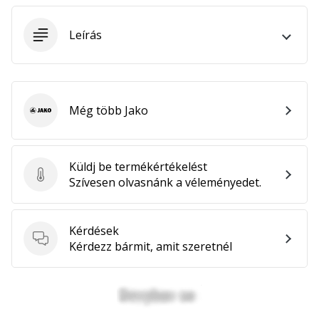
megéri…
Leírás
2024.11.25.
•
3 perces olvasási idő
Légy
Még több Jako
Jako
a
kézilabda
márkánk
Küldj be termékértékelést
nagykövete
Küldj be termékértékelést
Szívesen olvasnánk a véleményedet.
Te
is
kézilabda-
Kérdések
Kérdések
őrült
Kérdezz bármit, amit szeretnél
vagy,
mint
mi?
Csatlakozz