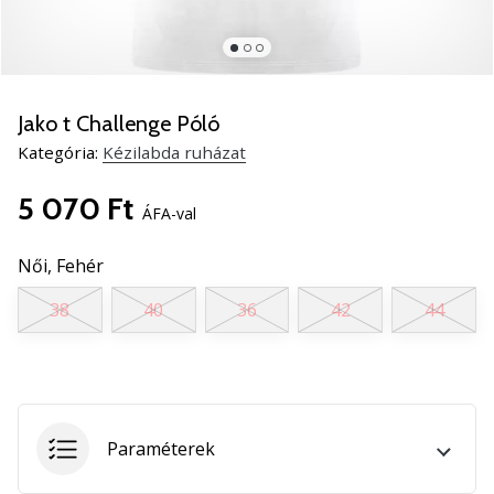
5
Ismerd
meg
az
új
Jako t Challenge Póló
PUMA
Kategória:
Kézilabda ruházat
Accelerate
NITRO
5 070 Ft
SQD
ÁFA-val
5
kézilabda
Női,
Fehér
cipőket!
38
40
36
42
44
Fedezd
fel
a
technikai
újdonságokat
és
Paraméterek
nézd
meg,