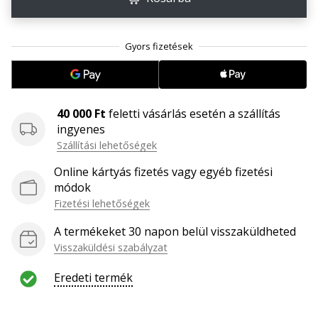
megéri…
2024.11.25.
•
3 perces olvasási idő
Légy
40 000 Ft
feletti vásárlás esetén a szállítás
a
ingyenes
kézilabda
Szállítási lehetőségek
márkánk
Online kártyás fizetés vagy egyéb fizetési
nagykövete
módok
Te
Fizetési lehetőségek
is
kézilabda-
A termékeket 30 napon belül visszaküldheted
őrült
Visszaküldési szabályzat
vagy,
mint
Eredeti termék
mi?
Csatlakozz