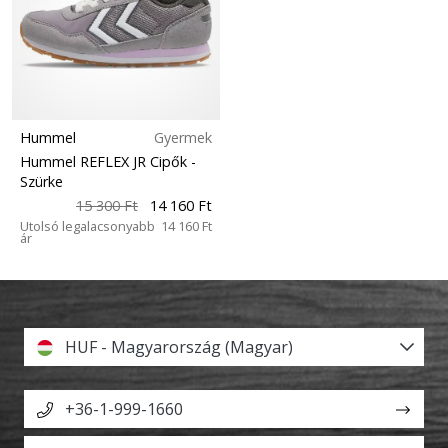
Hummel
Gyermek
Hummel REFLEX JR Cipők
-
Szürke
15 300 Ft
14 160 Ft
Utolsó legalacsonyabb
14 160 Ft
ár
HUF - Magyarország (Magyar)
+36-1-999-1660