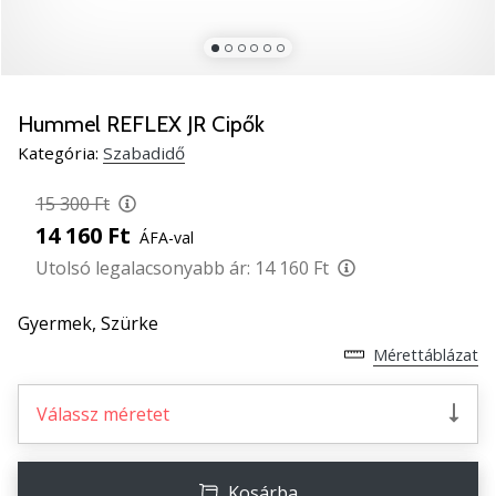
5
Ismerd
meg
az
új
Hummel REFLEX JR Cipők
PUMA
Kategória:
Szabadidő
Accelerate
NITRO
15 300 Ft
SQD
14 160 Ft
ÁFA-val
5
kézilabda
Utolsó legalacsonyabb ár:
14 160 Ft
cipőket!
Fedezd
Gyermek,
Szürke
fel
Mérettáblázat
a
technikai
újdonságokat
Válassz méretet
és
nézd
meg,
Kosárba