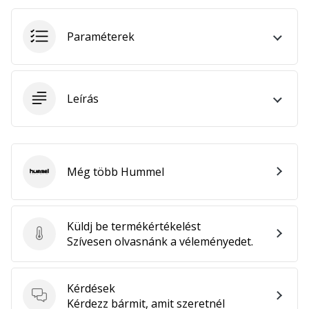
hozzánk
márkanagykövetként.
Paraméterek
Minden cikk
megjelenítése
Leírás
Még több Hummel
Hummel
Küldj be termékértékelést
Küldj be termékértékelést
Szívesen olvasnánk a véleményedet.
Kérdések
Kérdések
Kérdezz bármit, amit szeretnél