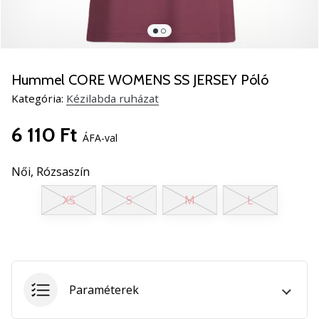
5
Ismerd
meg
az
új
Hummel CORE WOMENS SS JERSEY Póló
PUMA
Kategória:
Kézilabda ruházat
Accelerate
NITRO
6 110 Ft
SQD
ÁFA-val
5
kézilabda
Női,
Rózsaszín
cipőket!
XS
S
M
L
Fedezd
fel
a
technikai
újdonságokat
és
Paraméterek
nézd
meg,