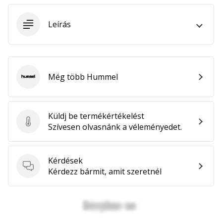
megéri…
Leírás
2024.11.25.
•
3 perces olvasási idő
Légy
Még több Hummel
Hummel
a
kézilabda
márkánk
Küldj be termékértékelést
nagykövete
Küldj be termékértékelést
Szívesen olvasnánk a véleményedet.
Te
is
kézilabda-
Kérdések
Kérdések
őrült
Kérdezz bármit, amit szeretnél
vagy,
mint
mi?
Csatlakozz