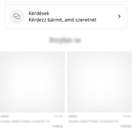
hozzánk
márkanagykövetként.
Kérdések
Kérdések
Kérdezz bármit, amit szeretnél
Minden cikk
megjelenítése