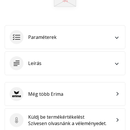
44
megéri…
2024.11.25.
•
3 perces olvasási idő
Paraméterek
Légy
a
kézilabda
Leírás
márkánk
nagykövete
Te
is
kézilabda-
Még több Erima
Erima
őrült
vagy,
mint
Küldj be termékértékelést
mi?
Küldj be termékértékelést
Szívesen olvasnánk a véleményedet.
Csatlakozz