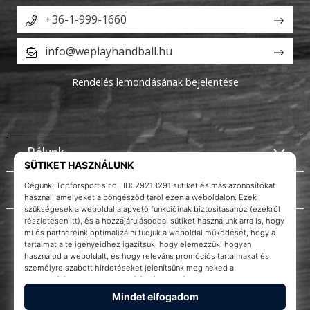
+36-1-999-1660
info@weplayhandball.hu
Rendelés lemondásának bejelentése
Rólunk
Ügyfélszolgálat
Instagram
WePlayHandball.hu