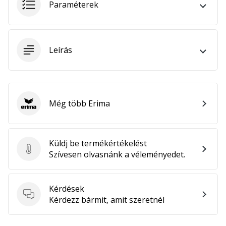
Paraméterek
megéri…
2024.11.25.
•
Leírás
3 perces olvasási idő
Légy
a
kézilabda
Még több Erima
Erima
márkánk
nagykövete
Te
Küldj be termékértékelést
is
Küldj be termékértékelést
Szívesen olvasnánk a véleményedet.
kézilabda-
őrült
vagy,
Kérdések
mint
Kérdések
Kérdezz bármit, amit szeretnél
mi?
Csatlakozz