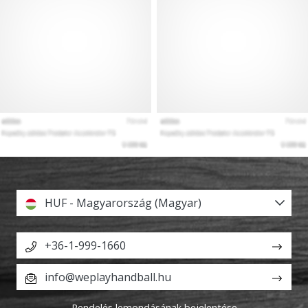
HUF - Magyarország (Magyar)
+36-1-999-1660
info@weplayhandball.hu
Rendelés lemondásának bejelentése