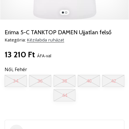
5
Ismerd
meg
az
új
Erima 5-C TANKTOP DAMEN Ujjatlan felső
PUMA
Kategória:
Kézilabda ruházat
Accelerate
NITRO
13 210 Ft
SQD
ÁFA-val
5
kézilabda
Női,
Fehér
cipőket!
34
36
38
40
42
Fedezd
fel
a
44
technikai
újdonságokat
és
nézd
meg,