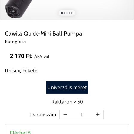
5
Ismerd
meg
az
új
Cawila Quick-Mini Ball Pumpa
PUMA
Kategória:
Accelerate
NITRO
2 170 Ft
ÁFA-val
SQD
5
Unisex,
Fekete
kézilabda
cipőket!
Fedezd
Univerzális méret
fel
a
Raktáron > 50
technikai
újdonságokat
Darabszám:
és
nézd
meg,
Elérhető