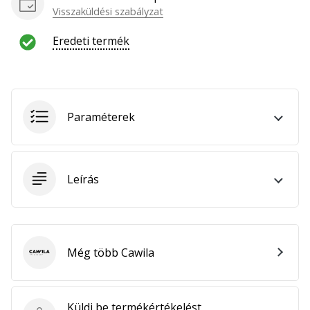
hozzánk
Visszaküldési szabályzat
márkanagykövetként.
Eredeti termék
Minden cikk
megjelenítése
Paraméterek
Leírás
Még több Cawila
Cawila
Küldj be termékértékelést