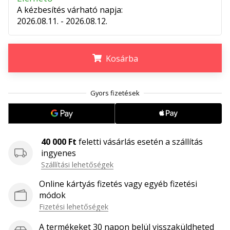
megéri…
A kézbesítés várható napja:
2026.08.11. - 2026.08.12.
2024.11.25.
•
Kosárba
3 perces olvasási idő
Légy
.
.
.
a
kézilabda
márkánk
nagykövete
40 000 Ft
feletti vásárlás esetén a szállítás
Te
ingyenes
is
Szállítási lehetőségek
kézilabda-
őrült
Online kártyás fizetés vagy egyéb fizetési
vagy,
módok
mint
Fizetési lehetőségek
mi?
Csatlakozz
A termékeket 30 napon belül visszaküldheted