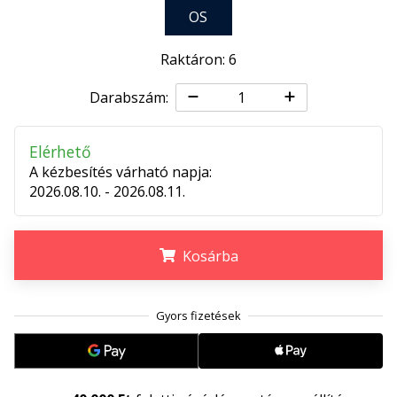
megéri…
OS
Raktáron: 6
2024.11.25.
•
Darabszám:
3 perces olvasási idő
Légy
Elérhető
a
A kézbesítés várható napja:
kézilabda
2026.08.10. - 2026.08.11.
márkánk
nagykövete
Te
Kosárba
is
kézilabda-
.
.
.
őrült
vagy,
mint
mi?
Csatlakozz