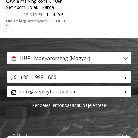
Cawila marking cone L 10er
Set 40cm Bóják
- Sárga
18 010 Ft
11 410 Ft
Utolsó legalacsonyabb
11 410 Ft
ár
HUF - Magyarország (Magyar)
+36-1-999-1660
info@weplayhandball.hu
Rendelés lemondásának bejelentése
Rólunk