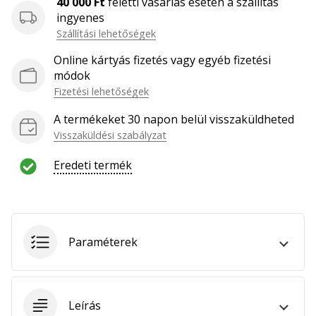
40 000 Ft
feletti vásárlás esetén a szállítás
hozzánk
ingyenes
márkanagykövetként.
Szállítási lehetőségek
Online kártyás fizetés vagy egyéb fizetési
módok
Minden cikk
Fizetési lehetőségek
megjelenítése
A termékeket 30 napon belül visszaküldheted
Visszaküldési szabályzat
Eredeti termék
Paraméterek
Leírás