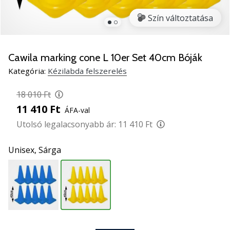
5
Szín változtatása
Ismerd
meg
az
új
Cawila marking cone L 10er Set 40cm Bóják
PUMA
Kategória:
Kézilabda felszerelés
Accelerate
NITRO
18 010 Ft
SQD
11 410 Ft
ÁFA-val
5
kézilabda
Utolsó legalacsonyabb ár:
11 410 Ft
cipőket!
Fedezd
Unisex,
Sárga
fel
a
technikai
újdonságokat
és
nézd
meg,