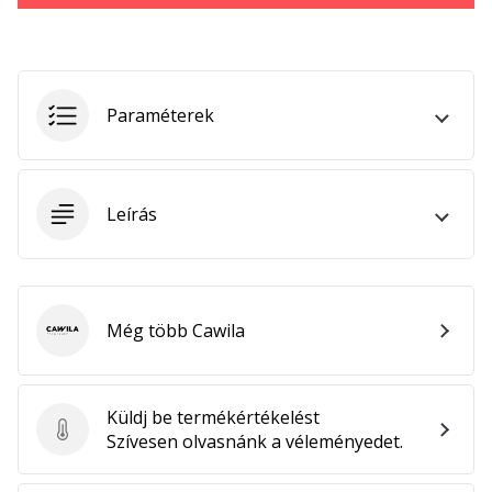
megéri…
2024.11.25.
•
Paraméterek
3 perces olvasási idő
Légy
a
Leírás
kézilabda
márkánk
nagykövete
Te
is
Még több Cawila
Cawila
kézilabda-
őrült
vagy,
Küldj be termékértékelést
mint
Küldj be termékértékelést
Szívesen olvasnánk a véleményedet.
mi?
Csatlakozz