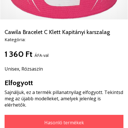
5
Ismerd
meg
az
új
Cawila Bracelet C Klett Kapitányi karszalag
PUMA
Kategória:
Accelerate
NITRO
1 360 Ft
SQD
ÁFA-val
5
kézilabda
Unisex,
Rózsaszín
cipőket!
Fedezd
Elfogyott
fel
Sajnáljuk, ez a termék pillanatnyilag elfogyott. Tekintsd
a
meg az újabb modelleket, amelyek jelenleg is
technikai
elérhetők.
újdonságokat
és
nézd
Hasonló termékek
meg,