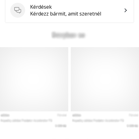
hozzánk
Kérdések
márkanagykövetként.
Kérdések
Kérdezz bármit, amit szeretnél
Minden cikk
megjelenítése