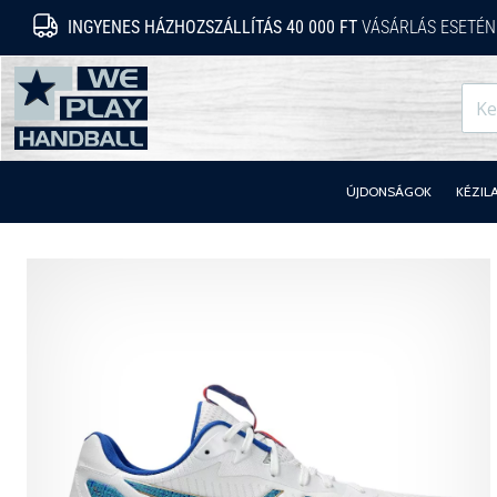
INGYENES HÁZHOZSZÁLLÍTÁS 40 000 FT
VÁSÁRLÁS ESETÉN
WePlayHandball.hu
ÚJDONSÁGOK
KÉZIL