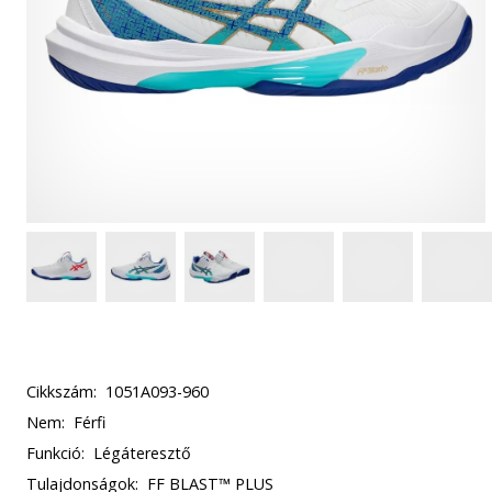
Cikkszám:
1051A093-960
Nem:
Férfi
Funkció:
Légáteresztő
Tulajdonságok:
FF BLAST™ PLUS