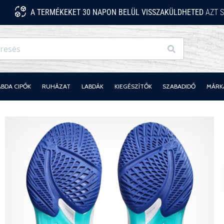
A TERMÉKEKET 30 NAPON BELÜL VISSZAKÜLDHETED
AZT S
Keresés
ABDA CIPŐK
RUHÁZAT
LABDÁK
KIEGÉSZÍTŐK
SZABADIDŐ
MÁRK