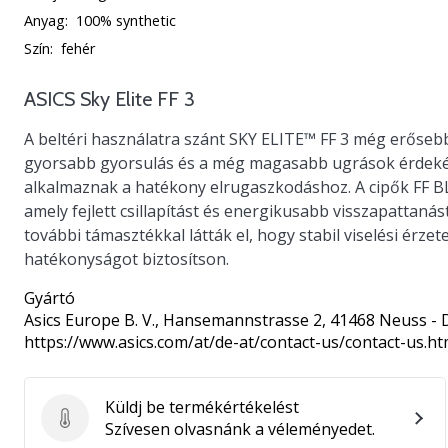
Anyag:
100% synthetic
Szín:
fehér
ASICS Sky Elite FF 3
A beltéri használatra szánt SKY ELITE™ FF 3 még erősebb
gyorsabb gyorsulás és a még magasabb ugrások érdeké
alkalmaznak a hatékony elrugaszkodáshoz. A cipők FF B
amely fejlett csillapítást és energikusabb visszapattanás
további támasztékkal látták el, hogy stabil viselési érzete
hatékonyságot biztosítson.
Gyártó
Asics Europe B. V.
, Hansemannstrasse 2, 41468 Neuss - 
https://www.asics.com/at/de-at/contact-us/contact-us.ht
Küldj be termékértékelést
Küldj be termékértékelést
Szívesen olvasnánk a véleményedet.