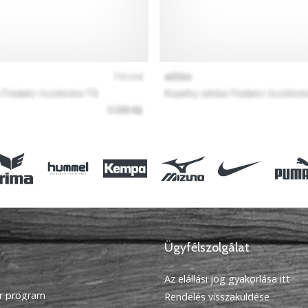
Ügyfélszolgálat
Az elállási jog gyakorlása itt
r program
Rendelés visszaküldése