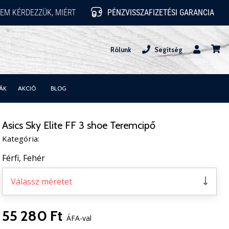
EM KÉRDEZZÜK, MIÉRT
PÉNZVISSZAFIZETÉSI GARANCIA
Rólunk
Segítség
Felhasznál
kosár
ÁK
AKCIÓ
BLOG
Asics Sky Elite FF 3 shoe Teremcipő
Kategória:
Férfi,
Fehér
Válassz méretet
55 280 Ft
ÁFA-val