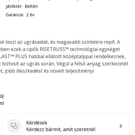
Játéktér:
Beltéri
Garancia:
2 év
é teszi az ugrásaidat, és magasabb szintekre repít. A
ben ezek a cipők RISETRUSS™ technológiai egységet
LAST™ PLUS habbal ellátott középtalppal rendelkeznek,
t biztosít az ugrás során. Végül a felső anyag szerkezetét
t, jobb illeszkedést és növelt teljesítményi
DE
ml
Kérdések
Kérdések
Kérdezz bármit, amit szeretnél