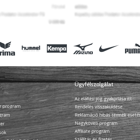
Ügyfélszolgálat
Az elállási jog gyakorlása itt
r program
Rendelés visszaküldése
ogram
Reklamáció hibás termék eseté
Nagyköveti program
ier
Affiliate program
ások
Szállítás és fizetés