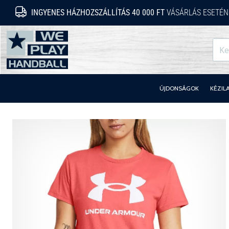
INGYENES HÁZHOZSZÁLLÍTÁS 40 000 FT
VÁSÁRLÁS ESETÉN
WePlayHandball.hu
ÚJDONSÁGOK
KÉZIL