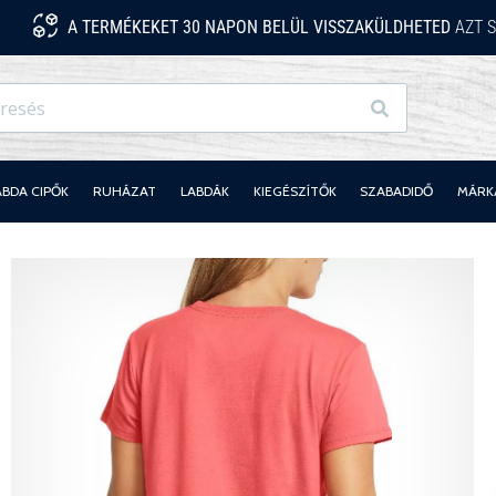
A TERMÉKEKET 30 NAPON BELÜL VISSZAKÜLDHETED
AZT S
Keresés
ABDA CIPŐK
RUHÁZAT
LABDÁK
KIEGÉSZÍTŐK
SZABADIDŐ
MÁRK