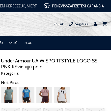
EM KÉRDEZZÜK, MIÉRT
PÉNZVISSZAFIZETÉSI GARANCIA
Rólunk
Segítség
Felhasznál
kosár
ÁK
AKCIÓ
BLOG
Under Armour UA W SPORTSTYLE LOGO SS-
PNK Rövid ujjú póló
Kategória:
Női,
Piros