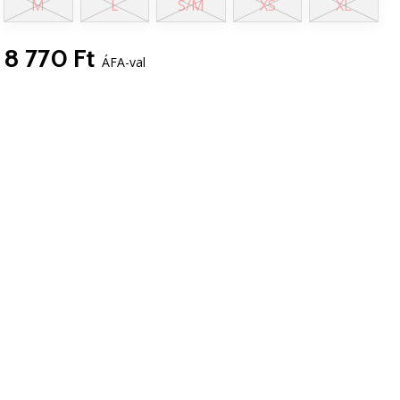
M
L
S/M
XS
XL
8 770 Ft
ÁFA-val