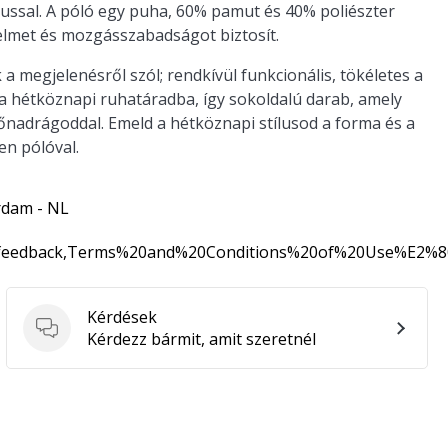
lussal. A póló egy puha, 60% pamut és 40% poliészter
elmet és mozgásszabadságot biztosít.
a megjelenésről szól; rendkívül funkcionális, tökéletes a
z a hétköznapi ruhatáradba, így sokoldalú darab, amely
nadrágoddal. Emeld a hétköznapi stílusod a forma és a
en pólóval.
rdam - NL
0feedback,Terms%20and%20Conditions%20of%20Use%E2%
Kérdések
Kérdések
Kérdezz bármit, amit szeretnél