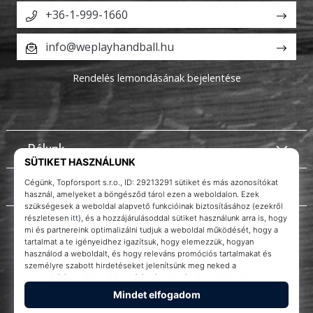
+36-1-999-1660
info@weplayhandball.hu
Rendelés lemondásának bejelentése
Rólunk
Ügyfélszolgálat
Instagram
WePlayHandball.hu