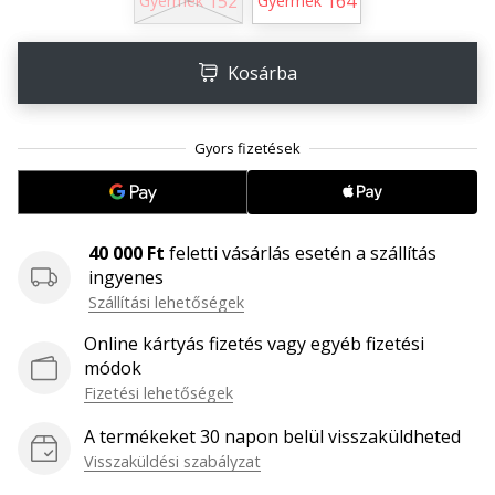
152
164
Gyermek
Gyermek
megéri…
Kosárba
2024.11.25.
•
3 perces olvasási idő
Légy
a
kézilabda
márkánk
40 000 Ft
feletti vásárlás esetén a szállítás
nagykövete
ingyenes
Szállítási lehetőségek
Te
is
Online kártyás fizetés vagy egyéb fizetési
kézilabda-
módok
őrült
Fizetési lehetőségek
vagy,
mint
A termékeket 30 napon belül visszaküldheted
mi?
Visszaküldési szabályzat
Csatlakozz