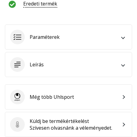
hozzánk
Eredeti termék
márkanagykövetként.
Minden cikk
Paraméterek
megjelenítése
Leírás
Még több Uhlsport
Uhlsport
Küldj be termékértékelést
Küldj be termékértékelést
Szívesen olvasnánk a véleményedet.