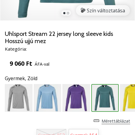
5
Szín változtatása
Ismerd
meg
az
új
Uhlsport Stream 22 jersey long sleeve kids
PUMA
Hosszú ujjú mez
Accelerate
Kategória:
NITRO
SQD
9 060 Ft
ÁFA-val
5
kézilabda
Gyermek,
Zöld
cipőket!
Fedezd
fel
a
technikai
újdonságokat
és
Mérettáblázat
nézd
meg,