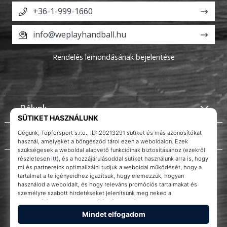
+36-1-999-1660
info@weplayhandball.hu
Rendelés lemondásának bejelentése
Rólunk
Ügyfélszolgálat
Instagram
WePlayHandball.hu