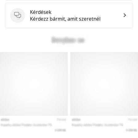
hozzánk
márkanagykövetként.
Kérdések
Kérdések
Kérdezz bármit, amit szeretnél
Minden cikk
megjelenítése