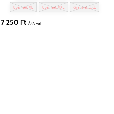
XL
XXL
3XL
Gyermek
Gyermek
Gyermek
7 250 Ft
ÁFA-val