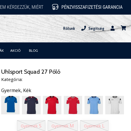
EM KÉRDEZZÜK, MIÉRT
PÉNZVISSZAFIZETÉSI GARANCIA
Rólunk
Segítség
Felhasznál
kosár
ÁK
AKCIÓ
BLOG
Uhlsport Squad 27 Póló
Kategória:
Gyermek,
Kék
S
M
L
Gyermek
Gyermek
Gyermek