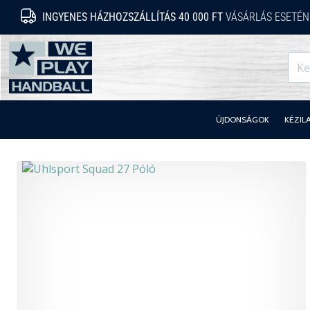
INGYENES HÁZHOZSZÁLLÍTÁS 40 000 FT
VÁSÁRLÁS ESETÉN
WePlayHandball.hu
ÚJDONSÁGOK
KÉZIL