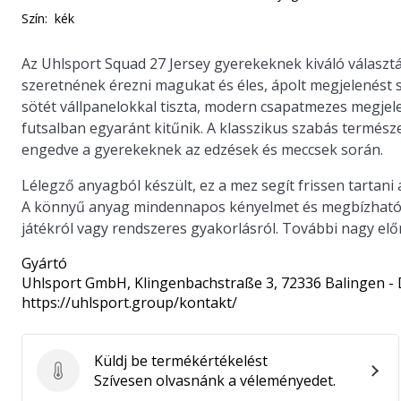
Szín:
kék
Az Uhlsport Squad 27 Jersey gyerekeknek kiváló választá
szeretnének érezni magukat és éles, ápolt megjelenést 
sötét vállpanelokkal tiszta, modern csapatmezes megjel
futsalban egyaránt kitűnik. A klasszikus szabás termész
engedve a gyerekeknek az edzések és meccsek során.
Lélegző anyagból készült, ez a mez segít frissen tartani
A könnyű anyag mindennapos kényelmet és megbízható t
játékról vagy rendszeres gyakorlásról. További nagy elő
Gyártó
Uhlsport GmbH
, Klingenbachstraße 3, 72336 Balingen -
https://uhlsport.group/kontakt/
Küldj be termékértékelést
Küldj be termékértékelést
Szívesen olvasnánk a véleményedet.