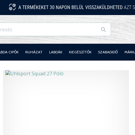
A TERMÉKEKET 30 NAPON BELÜL VISSZAKÜLDHETED
AZT S
Keresés
ABDA CIPŐK
RUHÁZAT
LABDÁK
KIEGÉSZÍTŐK
SZABADIDŐ
MÁRK