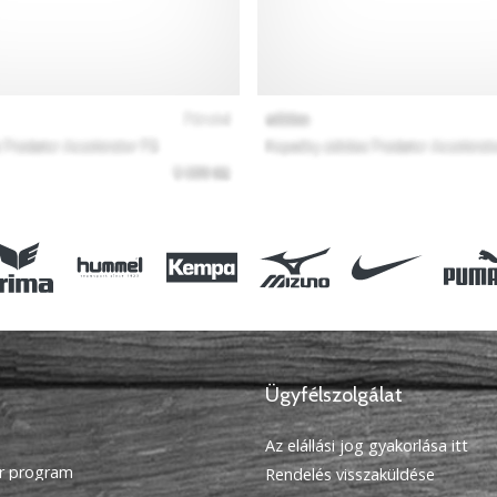
Ügyfélszolgálat
Az elállási jog gyakorlása itt
r program
Rendelés visszaküldése