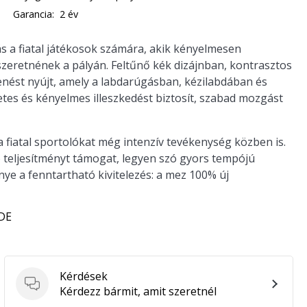
Garancia:
2 év
s a fiatal játékosok számára, akik kényelmesen
szeretnének a pályán. Feltűnő kék dizájnban, kontrasztos
enést nyújt, amely a labdarúgásban, kézilabdában és
etes és kényelmes illeszkedést biztosít, szabad mozgást
 a fiatal sportolókat még intenzív tevékenység közben is.
eljesítményt támogat, legyen szó gyors tempójú
nye a fenntartható kivitelezés: a mez 100% új
 DE
Kérdések
Kérdések
Kérdezz bármit, amit szeretnél