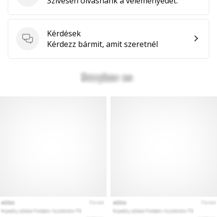
Szívesen olvasnánk a véleményedet.
hozzánk
márkanagykövetként.
Kérdések
Kérdések
Kérdezz bármit, amit szeretnél
Minden cikk
megjelenítése