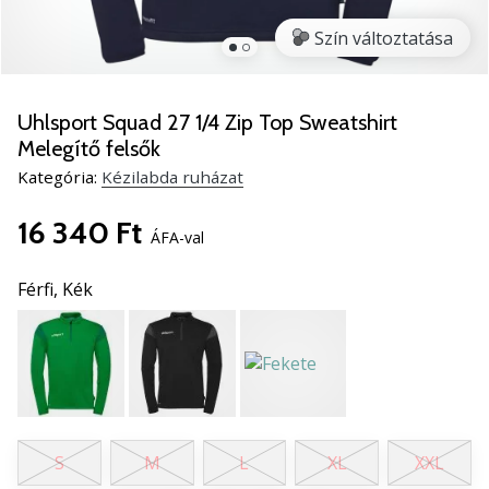
5
Szín változtatása
Ismerd
meg
az
új
Uhlsport Squad 27 1/4 Zip Top Sweatshirt
PUMA
Melegítő felsők
Accelerate
Kategória:
Kézilabda ruházat
NITRO
SQD
16 340 Ft
5
ÁFA-val
kézilabda
cipőket!
Férfi,
Kék
Fedezd
fel
a
technikai
újdonságokat
és
nézd
S
M
L
XL
XXL
meg,