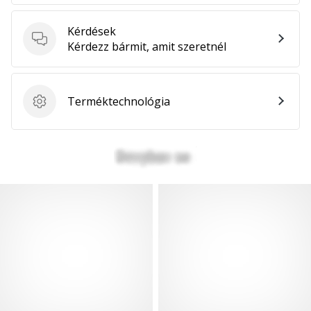
hozzánk
márkanagykövetként.
Kérdések
Kérdések
Kérdezz bármit, amit szeretnél
Minden cikk
megjelenítése
Terméktechnológia
Terméktechnológia