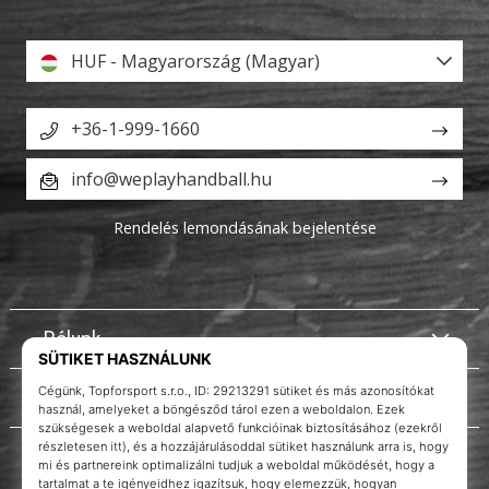
HUF - Magyarország (Magyar)
+36-1-999-1660
info@weplayhandball.hu
Rendelés lemondásának bejelentése
Rólunk
Ügyfélszolgálat