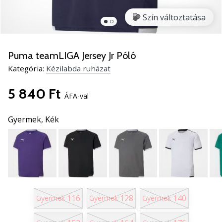
5
Szín változtatása
Ismerd
meg
az
új
Puma teamLIGA Jersey Jr Póló
PUMA
Kategória:
Kézilabda ruházat
Accelerate
NITRO
5 840 Ft
SQD
ÁFA-val
5
kézilabda
Gyermek,
Kék
cipőket!
Fedezd
fel
a
technikai
újdonságokat
és
116
128
140
Gyermek
Gyermek
Gyermek
nézd
meg,