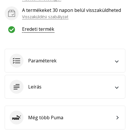
hozzánk
márkanagykövetként.
A termékeket 30 napon belül visszaküldheted
Visszaküldési szabályzat
Eredeti termék
Minden cikk
megjelenítése
Paraméterek
Leírás
Még több Puma
Puma