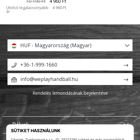
10 190 Ft
4 960 Ft
Utolsó legalacsonyabb
4 960 Ft
ár
HUF - Magyarország (Magyar)
+36-1-999-1660
info@weplayhandball.hu
Rendelés lemondásának bejelentése
Rólunk