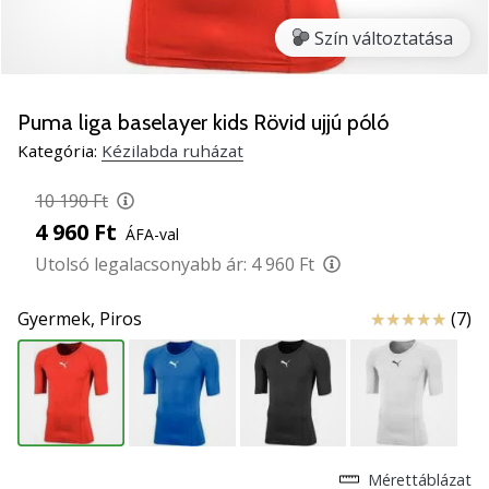
5
Szín változtatása
Ismerd
meg
az
új
Puma liga baselayer kids Rövid ujjú póló
PUMA
Kategória:
Kézilabda ruházat
Accelerate
NITRO
10 190 Ft
SQD
4 960 Ft
ÁFA-val
5
kézilabda
Utolsó legalacsonyabb ár:
4 960 Ft
cipőket!
Fedezd
Értékelés
Gyermek,
Piros
(7)
fel
a
technikai
újdonságokat
és
nézd
meg,
Mérettáblázat