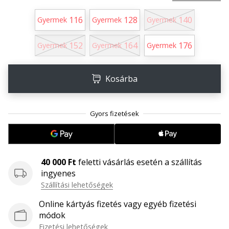
megéri…
116
128
140
Gyermek
Gyermek
Gyermek
2024.11.25.
152
164
176
Gyermek
Gyermek
Gyermek
•
3 perces olvasási idő
Légy
Kosárba
a
kézilabda
márkánk
nagykövete
Te
is
40 000 Ft
feletti vásárlás esetén a szállítás
kézilabda-
ingyenes
őrült
Szállítási lehetőségek
vagy,
mint
Online kártyás fizetés vagy egyéb fizetési
mi?
módok
Csatlakozz
Fizetési lehetőségek