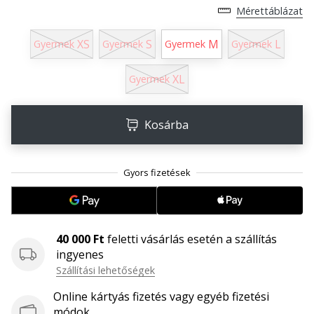
megéri…
Mérettáblázat
XS
S
M
L
Gyermek
Gyermek
Gyermek
Gyermek
2024.11.25.
•
XL
Gyermek
3 perces olvasási idő
Légy
a
Kosárba
kézilabda
márkánk
nagykövete
Te
is
kézilabda-
40 000 Ft
feletti vásárlás esetén a szállítás
őrült
ingyenes
vagy,
Szállítási lehetőségek
mint
mi?
Online kártyás fizetés vagy egyéb fizetési
Csatlakozz
módok