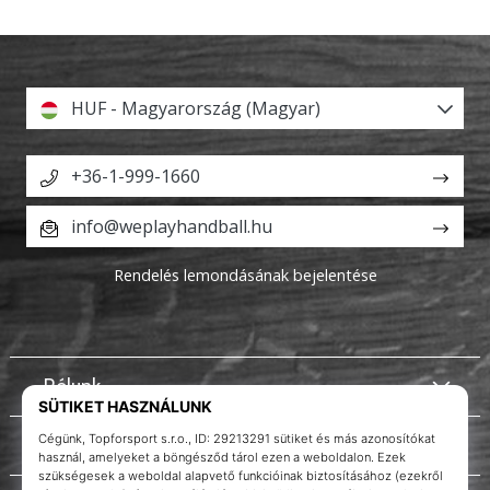
HUF - Magyarország (Magyar)
+36-1-999-1660
info@weplayhandball.hu
Rendelés lemondásának bejelentése
Rólunk
Ügyfélszolgálat