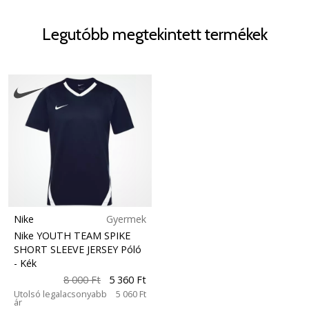
Legutóbb megtekintett termékek
Nike
Gyermek
Nike YOUTH TEAM SPIKE
SHORT SLEEVE JERSEY Póló
- Kék
8 000 Ft
5 360 Ft
Utolsó legalacsonyabb
5 060 Ft
ár