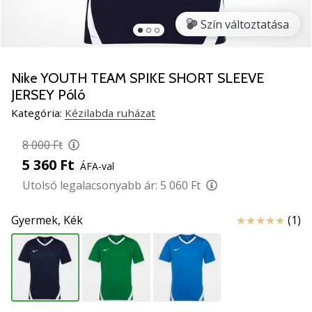
5
Szín változtatása
Ismerd
meg
az
új
Nike YOUTH TEAM SPIKE SHORT SLEEVE
PUMA
JERSEY Póló
Accelerate
Kategória:
Kézilabda ruházat
NITRO
SQD
8 000 Ft
5
5 360 Ft
kézilabda
ÁFA-val
cipőket!
Utolsó legalacsonyabb ár:
5 060 Ft
Fedezd
fel
Értékelés
Gyermek,
Kék
(1)
a
technikai
újdonságokat
és
nézd
meg,