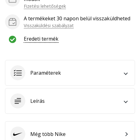
hozzánk
Fizetési lehetőségek
márkanagykövetként.
A termékeket 30 napon belül visszaküldheted
Visszaküldési szabályzat
Minden cikk
Eredeti termék
megjelenítése
Paraméterek
Leírás
Még több Nike
Nike