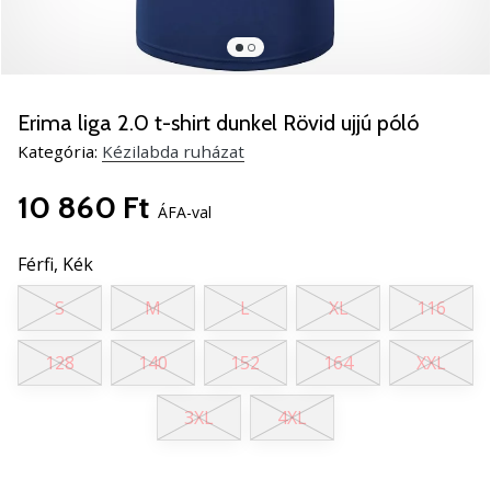
5
Ismerd
meg
az
új
Erima liga 2.0 t-shirt dunkel Rövid ujjú póló
PUMA
Kategória:
Kézilabda ruházat
Accelerate
NITRO
10 860 Ft
SQD
ÁFA-val
5
kézilabda
Férfi,
Kék
cipőket!
S
M
L
XL
116
Fedezd
fel
a
128
140
152
164
XXL
technikai
újdonságokat
3XL
4XL
és
nézd
meg,