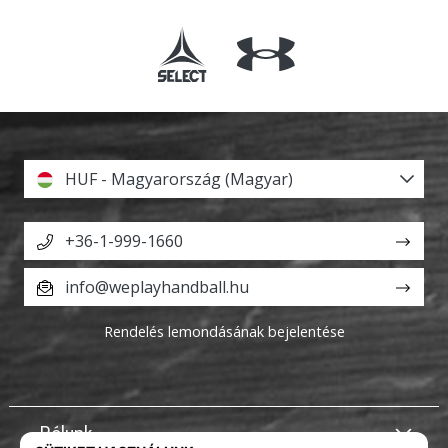
HUF - Magyarország (Magyar)
+36-1-999-1660
info@weplayhandball.hu
Rendelés lemondásának bejelentése
Rólunk