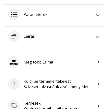
megéri…
Paraméterek
2024.11.25.
•
3 perces olvasási idő
Leírás
Légy
a
kézilabda
márkánk
nagykövete
Még több Erima
Erima
Te
is
kézilabda-
Küldj be termékértékelést
őrült
Küldj be termékértékelést
Szívesen olvasnánk a véleményedet.
vagy,
mint
mi?
Kérdések
Csatlakozz
Kérdések
Kérdezz bármit, amit szeretnél